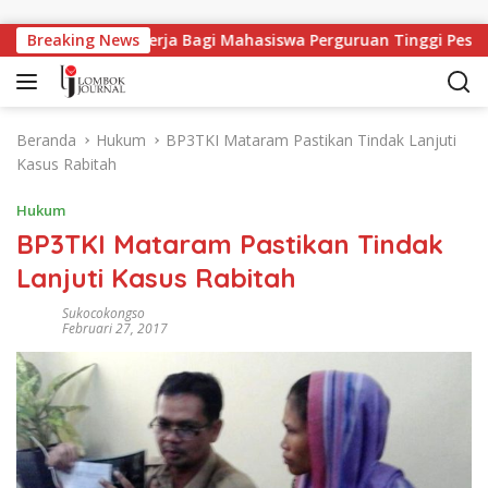
Langsung ke konten
Breaking News
Lapangan Kerja Bagi Mahasiswa Perguruan Tinggi Pesantre
Beranda
Hukum
BP3TKI Mataram Pastikan Tindak Lanjuti
Kasus Rabitah
Hukum
BP3TKI Mataram Pastikan Tindak
Lanjuti Kasus Rabitah
Sukocokongso
Februari 27, 2017