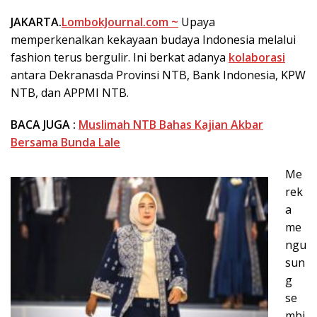
JAKARTA.
LombokJournal.com ~
Upaya
memperkenalkan kekayaan budaya Indonesia melalui
fashion terus bergulir. Ini berkat adanya
kolaborasi
antara Dekranasda Provinsi NTB, Bank Indonesia, KPW
NTB, dan APPMI NTB.
BACA JUGA :
Muslimah NTB Bahas Kajian Akbar
Bersama Bunda Lale
Me
rek
a
me
ngu
sun
g
se
mbi