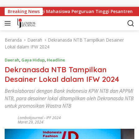
Langsung ke konten
gan Kerja Bagi Mahasiswa Perguruan Tinggi Pesantren
Breaking News
Beranda
Daerah
Dekranasda NTB Tampilkan Desainer
Lokal dalam IFW 2024
Daerah
,
Gaya Hidup
,
Headline
Dekranasda NTB Tampilkan
Desainer Lokal dalam IFW 2024
Berkolaborasi dengan Bank Indonesia KPW NTB dan APPMI
NTB, para desainer lokal ditampilkan oleh Dekranasda NTB
untuk promosikan Wastra NTB
Lombokjournal
-
IPF 2024
Maret 29, 2024