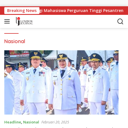
Langsung ke konten
pangan Kerja Bagi Mahasiswa Perguruan Tinggi Pesantren
Breaking News
Nasional
Headline
,
Nasional
Februari 20, 2025