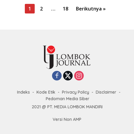
P
1
2
…
18
Berikutnya »
a
g
i
n
a
s
i
p
o
s
Indeks
Kode Etik
Privacy Policy
Disclaimer
Pedoman Media Siber
2021 @ PT. MEDIA LOMBOK MANDIRI
Versi Non AMP