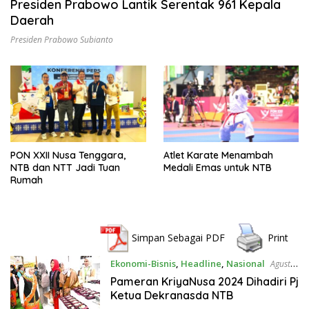
Presiden Prabowo Lantik Serentak 961 Kepala
Daerah
Presiden Prabowo Subianto
PON XXII Nusa Tenggara,
Atlet Karate Menambah
NTB dan NTT Jadi Tuan
Medali Emas untuk NTB
Rumah
Simpan Sebagai PDF
Print
Ekonomi-Bisnis
,
Headline
,
Nasional
Agustus
29, 2024
Pameran KriyaNusa 2024 Dihadiri Pj
Ketua Dekranasda NTB