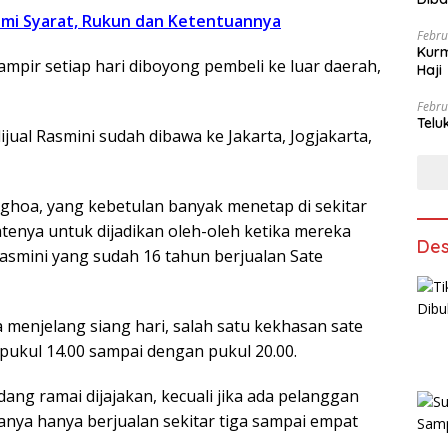
i Syarat, Rukun dan Ketentuannya
Febru
Kurm
mpir setiap hari diboyong pembeli ke luar daerah,
Haji
Febru
Telu
jual Rasmini sudah dibawa ke Jakarta, Jogjakarta,
hoa, yang kebetulan banyak menetap di sekitar
tenya untuk dijadikan oleh-oleh ketika mereka
Des
asmini yang sudah 16 tahun berjualan Sate
menjelang siang hari, salah satu kekhasan sate
a pukul 14.00 sampai dengan pukul 20.00.
dang ramai dijajakan, kecuali jika ada pelanggan
nya hanya berjualan sekitar tiga sampai empat