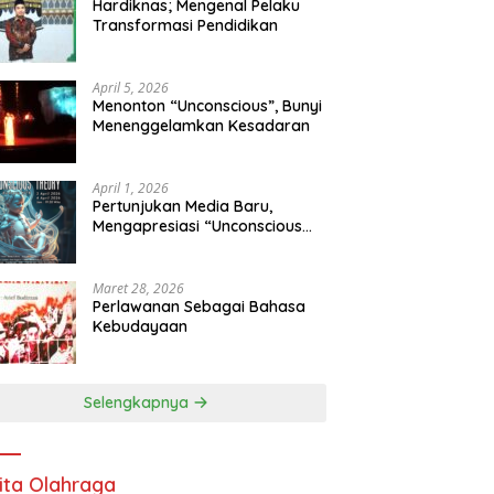
Hardiknas; Mengenal Pelaku
Transformasi Pendidikan
April 5, 2026
Menonton “Unconscious”, Bunyi
Menenggelamkan Kesadaran
April 1, 2026
Pertunjukan Media Baru,
Mengapresiasi “Unconscious
Theory”
Maret 28, 2026
Perlawanan Sebagai Bahasa
Kebudayaan
Selengkapnya
ita Olahraga