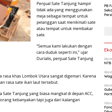
Penjual Sate Tanjung hampir
PB F
tidak ada yang menggunakan
Sek
Pers
meja sebagai tempat untuk
pelanggan saat menikmati sate
atau tempat untuk membakar
sate.
“Semua kami lakukan dengan
Eko
cara duduk seperti ini,” ujar
Durialis, penjual Sate Tanjung
Maret
NTB 
Maret
ta rasa khas Lombok Utara sangat digemari. Karena
Wag
 rasa sate ikan laut tersebut.
Maret
Gube
a Sate Tanjung yang biasa mangkal di depan ACC,
Hort
 orang kebanyakan tapi juga dari kalangan
Febru
Fond
Dib