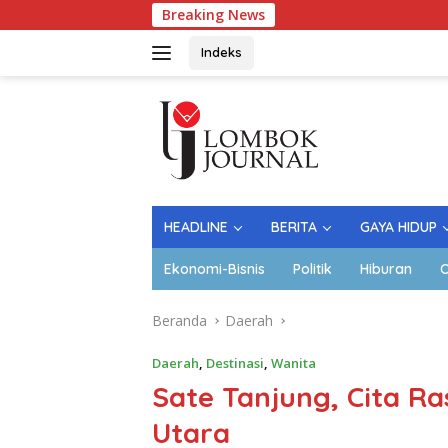
Langsung
Breaking News
Lap
ke
konten
Indeks
HEADLINE
BERITA
GAYA HIDUP
Ekonomi-Bisnis
Politik
Hiburan
O
Beranda
Daerah
Daerah
,
Destinasi
,
Wanita
Sate Tanjung, Cita R
Utara