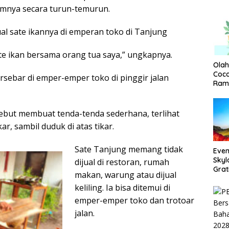
umnya secara turun-temurun.
al sate ikannya di emperan toko di Tanjung
ate ikan bersama orang tua saya,” ungkapnya.
Olah
Coco
rsebar di emper-emper toko di pinggir jalan
Ram
sebut membuat tenda-tenda sederhana, terlihat
r, sambil duduk di atas tikar.
Sate Tanjung memang tidak
Even
Skyl
dijual di restoran, rumah
Grat
makan, warung atau dijual
keliling. Ia bisa ditemui di
emper-emper toko dan trotoar
jalan.