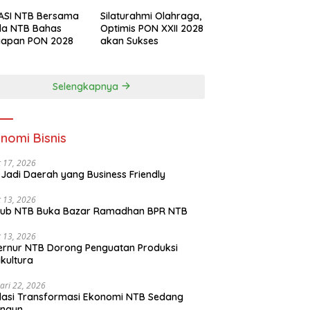
ASI NTB Bersama
Silaturahmi Olahraga,
da NTB Bahas
Optimis PON XXII 2028
iapan PON 2028
akan Sukses
Selengkapnya
nomi Bisnis
 17, 2026
Jadi Daerah yang Business Friendly
 13, 2026
ub NTB Buka Bazar Ramadhan BPR NTB
 13, 2026
rnur NTB Dorong Penguatan Produksi
ikultura
ari 22, 2026
asi Transformasi Ekonomi NTB Sedang
angun