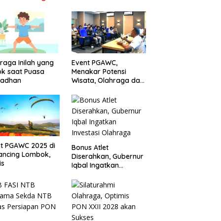
raga Inilah yang
Event PGAWC,
k saat Puasa
Menakar Potensi
adhan
Wisata, Olahraga dan
Ekonomi
t PGAWC 2025 di
Bonus Atlet
ancing Lombok,
Diserahkan, Gubernur
is
Iqbal Ingatkan
Investasi Olahraga