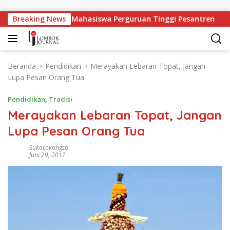
Langsung ke konten
an Kerja Bagi Mahasiswa Perguruan Tinggi Pesantren
Breaking News
Beranda
Pendidikan
Merayakan Lebaran Topat, Jangan
Lupa Pesan Orang Tua
Pendidikan
,
Tradisi
Merayakan Lebaran Topat, Jangan
Lupa Pesan Orang Tua
Sukocokongso
Juni 29, 2017