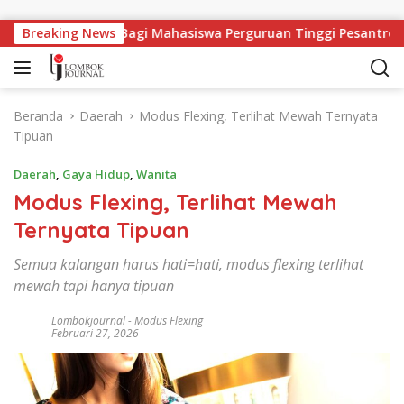
Langsung ke konten
apangan Kerja Bagi Mahasiswa Perguruan Tinggi Pesantren
Breaking News
Beranda
Daerah
Modus Flexing, Terlihat Mewah Ternyata
Tipuan
Daerah
,
Gaya Hidup
,
Wanita
Modus Flexing, Terlihat Mewah
Ternyata Tipuan
Semua kalangan harus hati=hati, modus flexing terlihat
mewah tapi hanya tipuan
Lombokjournal
-
Modus Flexing
Februari 27, 2026