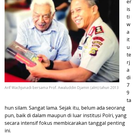
er
is
ti
w
a
it
u
te
rj
a
di
7
Arif Wachjunadi bersama Prof. Awaluddin Djamin (alm) tahun 2013
9
ta
hun silam. Sangat lama. Sejak itu, belum ada seorang
pun, baik di dalam maupun di luar institusi Polri, yang
secara intensif fokus membicarakan tanggal penting
ini.