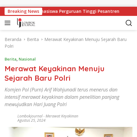
Langsung ke konten
a Bagi Mahasiswa Perguruan Tinggi Pesantren
Breaking News
Peringa
Beranda
Berita
Merawat Keyakinan Menuju Sejarah Baru
Polri
Berita
,
Nasional
Merawat Keyakinan Menuju
Sejarah Baru Polri
Komjen Pol (Purn) Arif Wahjunadi terus menerus dan
intensif merawat keyakinan dalam penelitian panjang
mewujudkan Hari Juang Polri
Lombokjournal
-
Merawat Keyakinan
Agustus 25, 2024