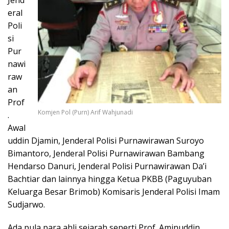
Jend
eral
Poli
si
Pur
nawi
raw
an
Prof
Komjen Pol (Purn) Arif Wahjunadi
.
Awal
uddin Djamin, Jenderal Polisi Purnawirawan Suroyo
Bimantoro, Jenderal Polisi Purnawirawan Bambang
Hendarso Danuri, Jenderal Polisi Purnawirawan Da’i
Bachtiar dan lainnya hingga Ketua PKBB (Paguyuban
Keluarga Besar Brimob) Komisaris Jenderal Polisi Imam
Sudjarwo.
Ada pula para ahli sejarah seperti Prof. Aminuddin