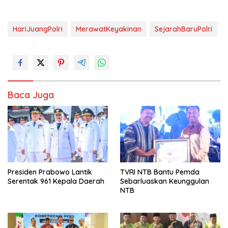
HariJuangPolri
MerawatKeyakinan
SejarahBaruPolri
Baca Juga
Presiden Prabowo Lantik
TVRI NTB Bantu Pemda
Serentak 961 Kepala Daerah
Sebarluaskan Keunggulan
NTB