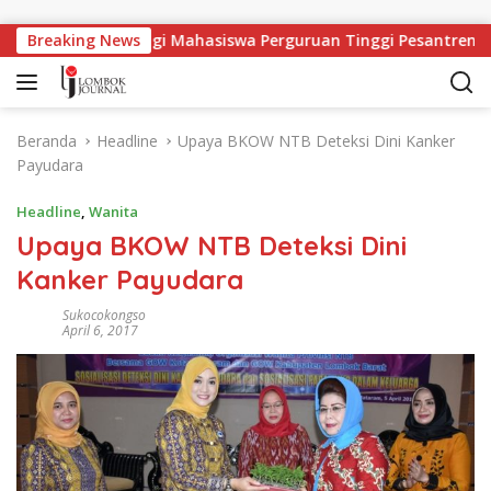
Langsung ke konten
pangan Kerja Bagi Mahasiswa Perguruan Tinggi Pesantren
Breaking News
Beranda
Headline
Upaya BKOW NTB Deteksi Dini Kanker
Payudara
Headline
,
Wanita
Upaya BKOW NTB Deteksi Dini
Kanker Payudara
Sukocokongso
April 6, 2017