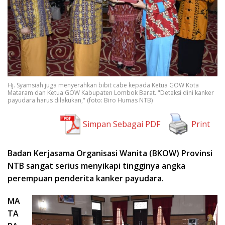
Hj. Syamsiah juga menyerahkan bibit cabe kepada Ketua GOW Kota
Mataram dan Ketua GOW Kabupaten Lombok Barat. "Deteksi dini kanker
payudara harus dilakukan," (foto: Biro Humas NTB)
Simpan Sebagai PDF
Print
Badan Kerjasama Organisasi Wanita (BKOW) Provinsi
NTB sangat serius menyikapi tingginya angka
perempuan penderita kanker payudara.
MA
TA