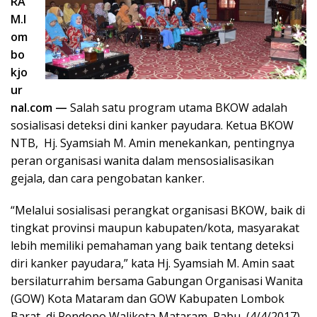
RA
M.l
om
bo
kjo
ur
nal.com —
Salah satu program utama BKOW adalah
sosialisasi deteksi dini kanker payudara. Ketua BKOW
NTB, Hj. Syamsiah M. Amin menekankan, pentingnya
peran organisasi wanita dalam mensosialisasikan
gejala, dan cara pengobatan kanker.
“Melalui sosialisasi perangkat organisasi BKOW, baik di
tingkat provinsi maupun kabupaten/kota, masyarakat
lebih memiliki pemahaman yang baik tentang deteksi
diri kanker payudara,” kata Hj. Syamsiah M. Amin saat
bersilaturrahim bersama Gabungan Organisasi Wanita
(GOW) Kota Mataram dan GOW Kabupaten Lombok
Barat, di Pendopo Walikota Mataram, Rabu, (4/4/2017).