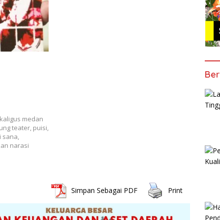
Ber
kaligus medan
ng teater, puisi,
i sana,
kan narasi
Simpan Sebagai PDF
Print