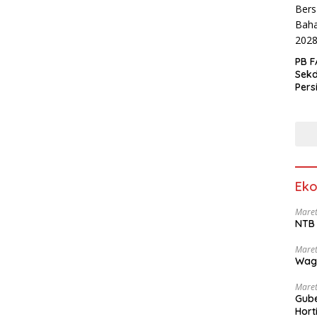
PB F
Sek
Pers
Eko
Maret
NTB 
Maret
Wag
Maret
Gube
Hort