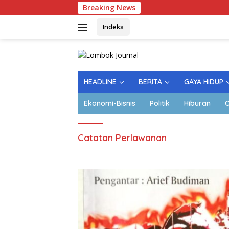
Langsung
Breaking News
La
ke
konten
Indeks
HEADLINE
BERITA
GAYA HIDUP
Ekonomi-Bisnis
Politik
Hiburan
O
Catatan Perlawanan