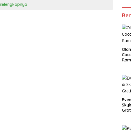
Selengkapnya
Ber
Olah
Coco
Ram
Even
Skyl
Grat