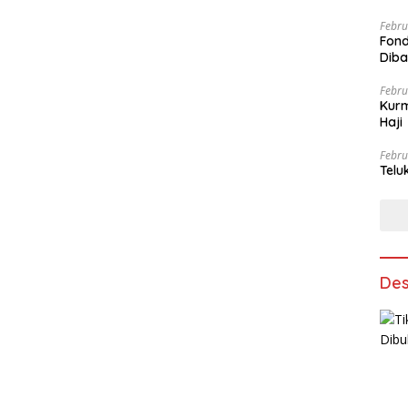
Febru
Fond
Dib
Febru
Kurm
Haji
Febru
Telu
Des