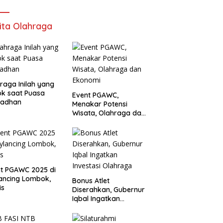
ita Olahraga
raga Inilah yang
k saat Puasa
Event PGAWC,
adhan
Menakar Potensi
Wisata, Olahraga dan
Ekonomi
t PGAWC 2025 di
ancing Lombok,
Bonus Atlet
is
Diserahkan, Gubernur
Iqbal Ingatkan
Investasi Olahraga