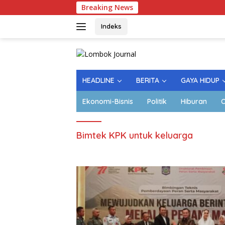
Langsung
Breaking News
Lapa
ke
konten
Indeks
HEADLINE
BERITA
GAYA HIDUP
Ekonomi-Bisnis
Politik
Hiburan
O
Bimtek KPK untuk keluarga