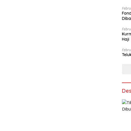
Febru
Fond
Dib
Febru
Kurm
Haji
Febru
Telu
Des