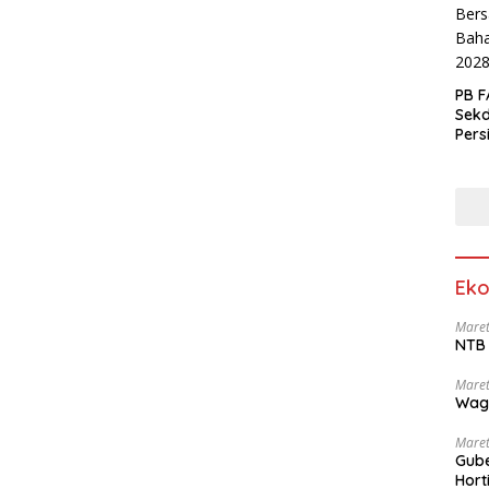
PB F
Sek
Pers
Eko
Maret
NTB 
Maret
Wag
Maret
Gube
Hort