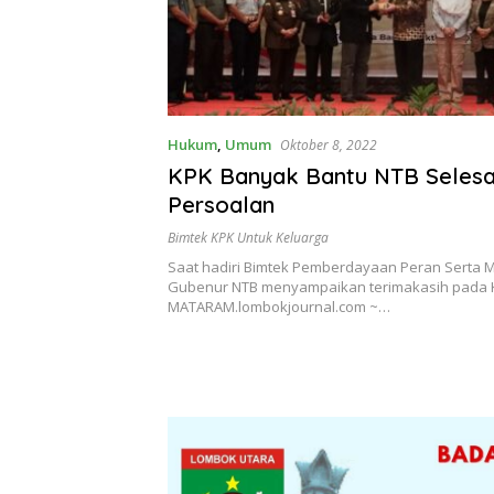
Hukum
,
Umum
Oktober 8, 2022
KPK Banyak Bantu NTB Selesa
Persoalan
Bimtek KPK Untuk Keluarga
Saat hadiri Bimtek Pemberdayaan Peran Serta 
Gubenur NTB menyampaikan terimakasih pada 
MATARAM.lombokjournal.com ~…