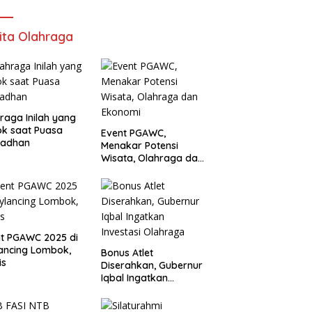
ita Olahraga
raga Inilah yang
k saat Puasa
Event PGAWC,
adhan
Menakar Potensi
Wisata, Olahraga dan
Ekonomi
t PGAWC 2025 di
ancing Lombok,
Bonus Atlet
is
Diserahkan, Gubernur
Iqbal Ingatkan
Investasi Olahraga