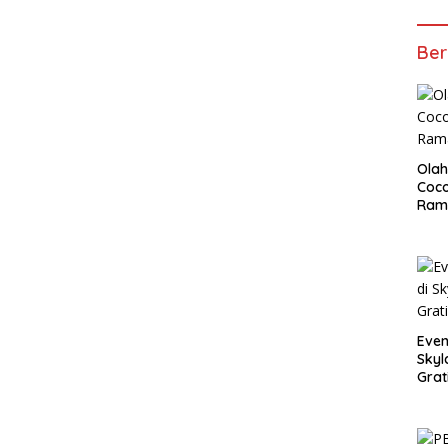
Ber
Olah
Coco
Ram
Even
Skyl
Grat