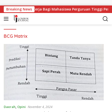
Langsung ke konten
Breaking News
Lapangan Kerja Bagi Mahasiswa Perguruan Tinggi Pesa
BCG Matrix
Daerah
,
Opini
November 4, 2024