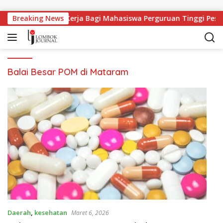
Langsung ke konten
Breaking News
Lapangan Kerja Bagi Mahasiswa Perguruan Tinggi Pesan
Balai Besar POM di Mataram
Daerah
,
kesehatan
Maret 6, 2026