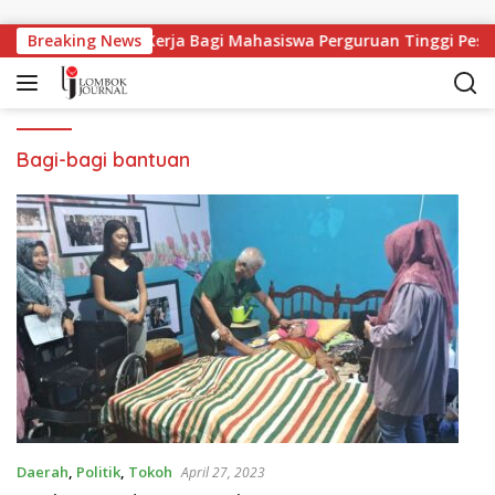
Langsung ke konten
Breaking News
Lapangan Kerja Bagi Mahasiswa Perguruan Tinggi Pesan
Bagi-bagi bantuan
Daerah
,
Politik
,
Tokoh
April 27, 2023