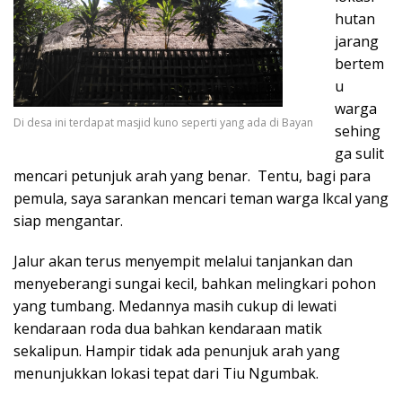
hutan
jarang
bertem
u
warga
Di desa ini terdapat masjid kuno seperti yang ada di Bayan
sehing
ga sulit
mencari petunjuk arah yang benar. Tentu, bagi para
pemula, saya sarankan mencari teman warga lkcal yang
siap mengantar.
Jalur akan terus menyempit melalui tanjankan dan
menyeberangi sungai kecil, bahkan melingkari pohon
yang tumbang. Medannya masih cukup di lewati
kendaraan roda dua bahkan kendaraan matik
sekalipun. Hampir tidak ada penunjuk arah yang
menunjukkan lokasi tepat dari Tiu Ngumbak.