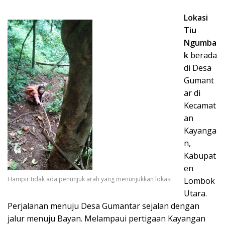
Lokasi
Tiu
Ngumba
k
berada
di Desa
Gumant
ar di
Kecamat
an
Kayanga
n,
Kabupat
en
Hampir tidak ada penunjuk arah yang menunjukkan lokasi
Lombok
Utara.
Perjalanan menuju Desa Gumantar sejalan dengan
jalur menuju Bayan. Melampaui pertigaan Kayangan