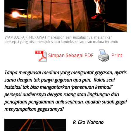
SYAMSUL FAJRI NURAWAT merespon seni instalasinya; melahirkan
persepsi yang bisa merujuk suatu konteks kesadaran makna tertentu
Simpan Sebagai PDF
Print
Tanpa menguasai medium yang mengantar gagasan, nyaris
sama dengan tak punya gagasan apa pun. Kalau seni
instalasi tak bisa mengantarkan ‘penemuan kembali’
persepsi audiensnya dengan ruang atau lingkungan dari
penciptaan pengalaman unik seniman, apakah sudah gagal
menyampaikan gagasannya?
R. Eko Wahono