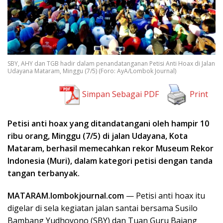
SBY, AHY dan TGB hadir dalam penandatanganan Petisi Anti Hoax di Jalan
Udayana Mataram, Minggu (7/5) (Foro: AyA/Lombok Journal)
Simpan Sebagai PDF
Print
Petisi anti hoax yang ditandatangani oleh hampir 10
ribu orang, Minggu (7/5) di jalan Udayana, Kota
Mataram, berhasil memecahkan rekor Museum Rekor
Indonesia (Muri), dalam kategori petisi dengan tanda
tangan terbanyak.
MATARAM.lombokjournal.com
— Petisi anti hoax itu
digelar di sela kegiatan jalan santai bersama Susilo
Bambang Yudhoyono (SBY) dan Tuan Guru Bajang