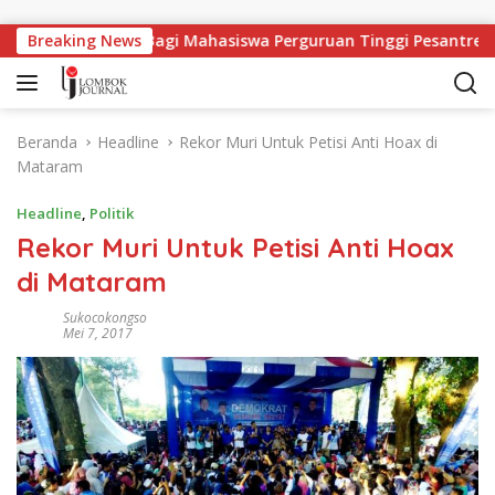
Langsung ke konten
apangan Kerja Bagi Mahasiswa Perguruan Tinggi Pesantren
Breaking News
Beranda
Headline
Rekor Muri Untuk Petisi Anti Hoax di
Mataram
Headline
,
Politik
Rekor Muri Untuk Petisi Anti Hoax
di Mataram
Sukocokongso
Mei 7, 2017