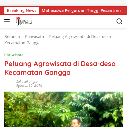
Langsung ke konten
ngan Kerja Bagi Mahasiswa Perguruan Tinggi Pesantren
Breaking News
Beranda
Pariwisata
Peluang Agrowisata di Desa-desa
Kecamatan Gangga
Pariwisata
Peluang Agrowisata di Desa-desa
Kecamatan Gangga
Sukocokongso
Agustus 15, 2016