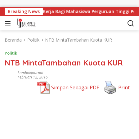
Langsung ke konten
Breaking News
Lapangan Kerja Bagi Mahasiswa Perguruan Tinggi Pesant
Beranda
Politik
NTB MintaTambahan Kuota KUR
Politik
NTB MintaTambahan Kuota KUR
Lombokjournal
Februari 12, 2016
Simpan Sebagai PDF
Print