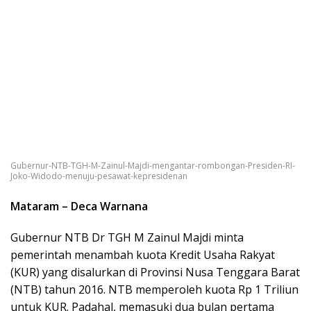
Gubernur-NTB-TGH-M-Zainul-Majdi-mengantar-rombongan-Presiden-RI-
Joko-Widodo-menuju-pesawat-kepresidenan
Mataram – Deca Warnana
Gubernur NTB Dr TGH M Zainul Majdi minta
pemerintah menambah kuota Kredit Usaha Rakyat
(KUR) yang disalurkan di Provinsi Nusa Tenggara Barat
(NTB) tahun 2016. NTB memperoleh kuota Rp 1 Triliun
untuk KUR. Padahal, memasuki dua bulan pertama