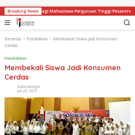
Langsung ke konten
apangan Kerja Bagi Mahasiswa Perguruan Tinggi Pesantren
Breaking News
Beranda
Pendidikan
Membekali Siswa Jadi Konsumen
Cerdas
Pendidikan
Membekali Siswa Jadi Konsumen
Cerdas
Sukocokongso
Juli 24, 2017