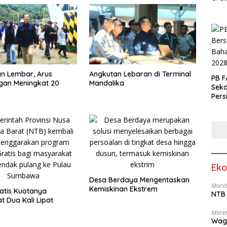
n Lembar, Arus
Angkutan Lebaran di Terminal
PB F
gan Meningkat 20
Mandalika
Sek
Pers
Eko
Desa Berdaya Mengentaskan
Maret
Kemiskinan Ekstrem
atis Kuotanya
NTB 
t Dua Kali Lipat
Maret
Wag