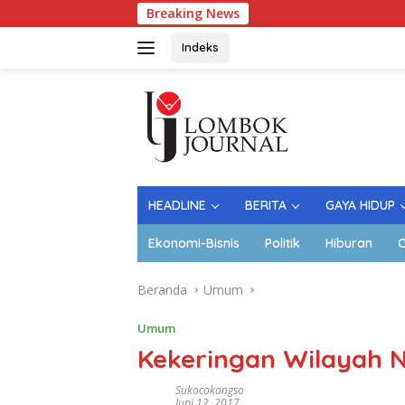
Langsung
Breaking News
ke
konten
Indeks
HEADLINE
BERITA
GAYA HIDUP
Ekonomi-Bisnis
Politik
Hiburan
O
Beranda
Umum
Umum
Kekeringan Wilayah N
Sukocokongso
Juni 12, 2017