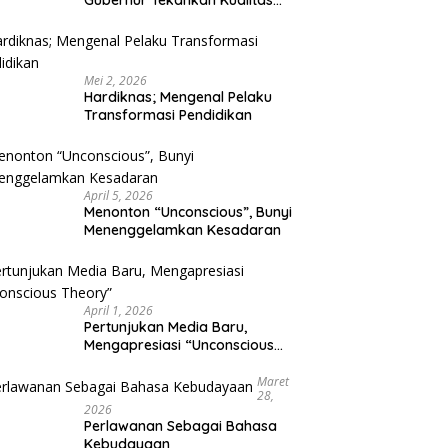
Gubernur Tekankan Kualitas
Pendidikan
Mei 2, 2026
Hardiknas; Mengenal Pelaku
Transformasi Pendidikan
April 5, 2026
Menonton “Unconscious”, Bunyi
Menenggelamkan Kesadaran
April 1, 2026
Pertunjukan Media Baru,
Mengapresiasi “Unconscious
Theory”
Maret
28,
2026
Perlawanan Sebagai Bahasa
Kebudayaan