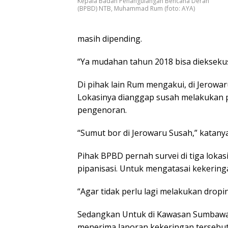
Kepala Badan Penangulangan Bencana Derah
(BPBD) NTB, Muhammad Rum (foto: AYA)
masih dipending.
“Ya mudahan tahun 2018 bisa diekseku
Di pihak lain Rum mengakui, di Jerowa
Lokasinya dianggap susah melakukan pe
pengenoran.
“Sumut bor di Jerowaru Susah,” katanya
Pihak BPBD pernah survei di tiga lokasi
pipanisasi. Untuk mengatasai kekeri
“Agar tidak perlu lagi melakukan dropi
Sedangkan Untuk di Kawasan Sumbawa
menerima laporan kekeringan tersebut