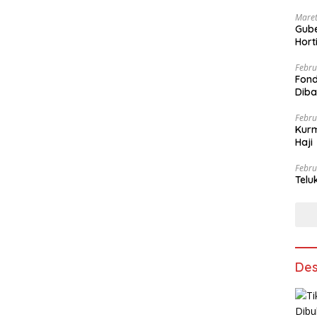
Maret
Gube
Hort
Febru
Fond
Dib
Febru
Kurm
Haji
Febru
Telu
Des