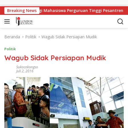
Langsung ke konten
ngan Kerja Bagi Mahasiswa Perguruan Tinggi Pesantren
Breaking News
Beranda
Politik
Wagub Sidak Persiapan Mudik
Politik
Wagub Sidak Persiapan Mudik
Sukocokongso
Juli 2, 2016