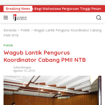
Langsung ke konten
Lapangan Kerja Bagi Mahasiswa Perguruan Tinggi Pesantren
Breaking News
Beranda
Politik
Wagub Lantik Pengurus Koordinator Cabang
PMII NTB
Politik
Wagub Lantik Pengurus
Koordinator Cabang PMII NTB
Sukocokongso
Agustus 12, 2016