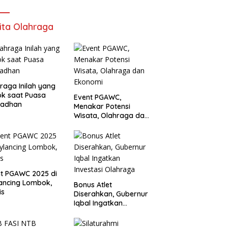
ita Olahraga
raga Inilah yang
k saat Puasa
Event PGAWC,
adhan
Menakar Potensi
Wisata, Olahraga dan
Ekonomi
t PGAWC 2025 di
ancing Lombok,
Bonus Atlet
is
Diserahkan, Gubernur
Iqbal Ingatkan
Investasi Olahraga