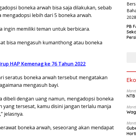
adopsi boneka arwah bisa saja dilakukan, sebab
 mengadopsi lebih dari 5 boneka arwah.
PB F
a ingin memiliki teman untuk berbicara.
Sek
Pers
esat bisa mengasuh kumanthong atau boneka
 Irup HAP Kemenag ke 76 Tahun 2022
dari seratus boneka arwah tersebut mengatakan
Eko
agaimana mengasuh bayi.
Maret
NTB 
a dibeli dengan uang namun, mengadopsi boneka
ang tersesat, kamu disini jangan terlalu manja
Maret
Wag
” jelasnya.
Maret
merawat boneka arwah, seseorang akan mendapat
Gube
Hort