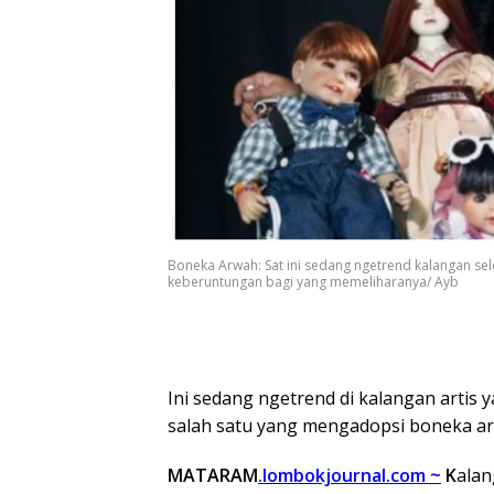
Boneka Arwah: Sat ini sedang ngetrend kalangan s
keberuntungan bagi yang memeliharanya/ Ayb
Ini sedang ngetrend di kalangan artis y
salah satu yang mengadopsi boneka ar
MATARAM
.lombokjournal.com ~
K
alan