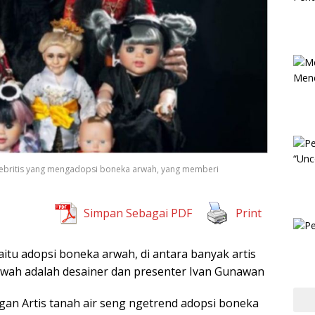
elebritis yang mengadopsi boneka arwah, yang memberi
Simpan Sebagai PDF
Print
aitu adopsi boneka arwah, di antara banyak artis
wah adalah desainer dan presenter Ivan Gunawan
gan Artis tanah air seng ngetrend adopsi boneka