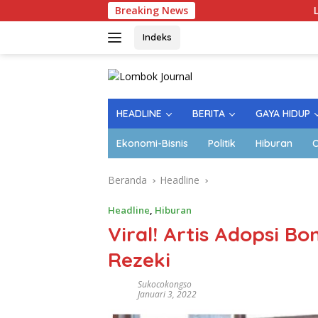
Langsung
Breaking News
Lapangan Kerja 
ke
konten
Indeks
HEADLINE
BERITA
GAYA HIDUP
Ekonomi-Bisnis
Politik
Hiburan
O
Beranda
Headline
Headline
,
Hiburan
Viral! Artis Adopsi B
Rezeki
Sukocokongso
Januari 3, 2022