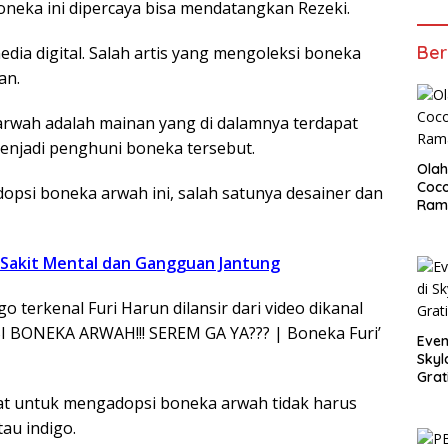
oneka ini dipercaya bisa mendatangkan Rezeki.
Ber
edia digital. Salah artis yang mengoleksi boneka
an.
arwah adalah mainan yang di dalamnya terdapat
njadi penghuni boneka tersebut.
Olah
Coco
psi boneka arwah ini, salah satunya desainer dan
Ram
o Sakit Mental dan Gangguan Jantung
go terkenal Furi Harun dilansir dari video dikanal
I BONEKA ARWAH!!! SEREM GA YA??? | Boneka Furi’
Even
Skyl
Grat
at untuk mengadopsi boneka arwah tidak harus
au indigo.