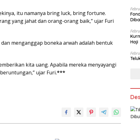
Febru
kinya, itu namanya bring luck, bring fortune.
Fond
Dib
ang yang jahat dan orang-orang baik,” ujar Furi
Febru
Kurm
Haji
h dan menganggap boneka arwah adalah bentuk
Febru
Telu
memberikan kita uang. Apabila mereka menyayangi
eruntungan,” ujar Furi
.***
Des