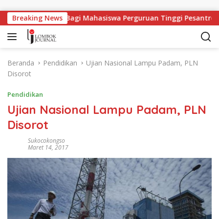
Langsung ke konten
Lapangan Kerja Bagi Mahasiswa Perguruan Tinggi Pesantren
Breaking News
Beranda
Pendidikan
Ujian Nasional Lampu Padam, PLN
Disorot
Pendidikan
Ujian Nasional Lampu Padam, PLN
Disorot
Sukocokongso
Maret 14, 2017