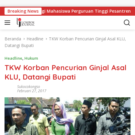
Langsung ke konten
angan Kerja Bagi Mahasiswa Perguruan Tinggi Pesantren
Breaking News
Beranda
Headline
TKW Korban Pencurian Ginjal Asal KLU,
Datangi Bupati
Headline
,
Hukum
TKW Korban Pencurian Ginjal Asal
KLU, Datangi Bupati
Sukocokongso
Februari 27, 2017