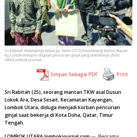
Sri Rabitah didampingi keluarga, Senin (27/2) mendatangi kantor Bupati
KLU untuk melapor dugaan pencurian ginjal yang dialaminya. (foto:
GRA/Lombok Journal)
Simpan Sebagai PDF
Print
Sri Rabitah (25), seorang mantan TKW asal Dusun
Lokok Ara, Desa Sesait, Kecamatan Kayangan,
Lombok Utara, diduga menjadi korban pencurian
ginjal saat bekerja di Kota Doha, Qatar, Timur
Tengah.
LOMBOK UTARA.lombokjournal.com
— Bersama