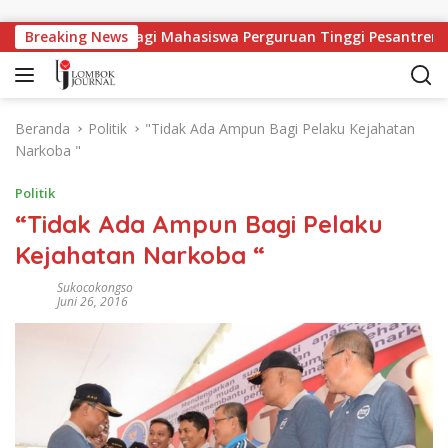
Langsung ke konten
pangan Kerja Bagi Mahasiswa Perguruan Tinggi Pesantren
Breaking News
Beranda
Politik
"Tidak Ada Ampun Bagi Pelaku Kejahatan
Narkoba "
Politik
“Tidak Ada Ampun Bagi Pelaku
Kejahatan Narkoba “
Sukocokongso
Juni 26, 2016