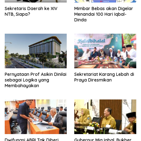
Sekretaris Daerah ke XIV
Mimbar Bebas akan Digelar
NTB, Siapa?
Menandai 100 Hari Iqbal-
Dinda
Pernyataan Prof Asikin Dinilai
Sekretariat Karang Lebah di
sebagai Logika yang
Praya Diresmikan
Membahayakan
Dwifungsi ABRI Tak Diberi
Gubernur Miq Iqbal, Bukber