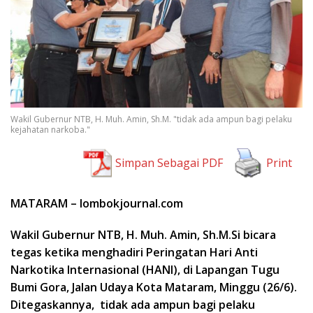
Wakil Gubernur NTB, H. Muh. Amin, Sh.M. "tidak ada ampun bagi pelaku
kejahatan narkoba."
Simpan Sebagai PDF
Print
MATARAM – lombokjournal.com
Wakil Gubernur NTB, H. Muh. Amin, Sh.M.Si bicara
tegas ketika menghadiri Peringatan Hari Anti
Narkotika Internasional (HANI), di Lapangan Tugu
Bumi Gora, Jalan Udaya Kota Mataram, Minggu (26/6).
Ditegaskannya, tidak ada ampun bagi pelaku