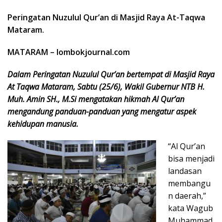
Peringatan Nuzulul Qur’an di Masjid Raya At-Taqwa
Mataram.
MATARAM – lombokjournal.com
Dalam Peringatan Nuzulul Qur’an bertempat di Masjid Raya
At Taqwa Mataram, Sabtu (25/6), Wakil Gubernur NTB H.
Muh. Amin SH., M.Si mengatakan hikmah Al Qur’an
mengandung panduan-panduan yang mengatur aspek
kehidupan manusia.
“Al Qur’an
bisa menjadi
landasan
membangu
n daerah,”
kata Wagub
Muhammad