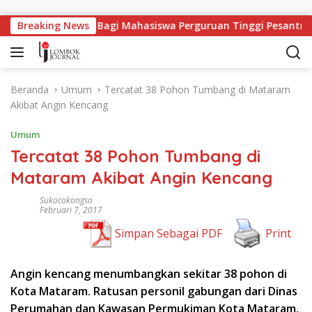
Langsung ke konten
Lapangan Kerja Bagi Mahasiswa Perguruan Tinggi Pesantren
Breaking News
Beranda
Umum
Tercatat 38 Pohon Tumbang di Mataram
Akibat Angin Kencang
Umum
Tercatat 38 Pohon Tumbang di
Mataram Akibat Angin Kencang
Sukocokongso
Februari 7, 2017
Simpan Sebagai PDF
Print
Angin kencang menumbangkan sekitar 38 pohon di
Kota Mataram. Ratusan personil gabungan dari Dinas
Perumahan dan Kawasan Permukiman Kota Mataram,