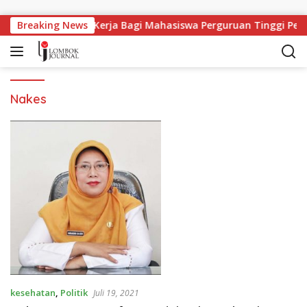
Langsung ke konten
Breaking News
Lapangan Kerja Bagi Mahasiswa Perguruan Tinggi Pesa
Nakes
kesehatan
,
Politik
Juli 19, 2021