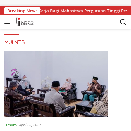
Langsung ke konten
Breaking News
Lapangan Kerja Bagi Mahasiswa Perguruan Tinggi Pesa
MUI NTB
Umum
April 26, 2021