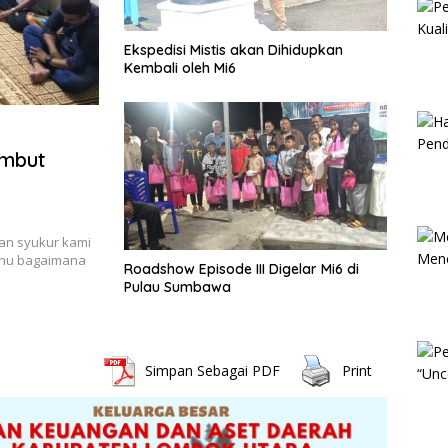
Ekspedisi Mistis akan Dihidupkan
Kembali oleh Mi6
ambut
dan syukur kami
ahu bagaimana
Roadshow Episode III Digelar Mi6 di
Pulau Sumbawa
Simpan Sebagai PDF
Print