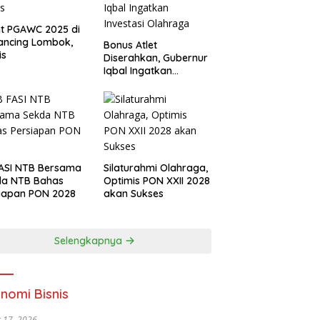
t PGAWC 2025 di
ancing Lombok,
Bonus Atlet
is
Diserahkan, Gubernur
Iqbal Ingatkan
Investasi Olahraga
ASI NTB Bersama
Silaturahmi Olahraga,
da NTB Bahas
Optimis PON XXII 2028
iapan PON 2028
akan Sukses
Selengkapnya
nomi Bisnis
 17, 2026