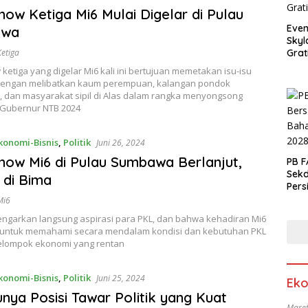
ow Ketiga Mi6 Mulai Digelar di Pulau
Even
awa
Skyl
etiga
Grat
etiga yang digelar Mi6 kali ini bertujuan memetakan isu-isu
 dengan melibatkan kaum perempuan, kalangan pondok
, dan masyarakat sipil di Alas dalam rangka menyongsong
 Gubernur NTB 2024
konomi-Bisnis
,
Politik
Juni 26, 2024
ow Mi6 di Pulau Sumbawa Berlanjut,
PB F
Sek
i di Bima
Pers
Mi6
ngarkan langsung aspirasi para PKL, dan bahwa kehadiran Mi6
 untuk memahami secara mendalam kondisi dan kebutuhan PKL
elompok ekonomi yang rentan
konomi-Bisnis
,
Politik
Juni 25, 2024
Eko
nya Posisi Tawar Politik yang Kuat
Maret