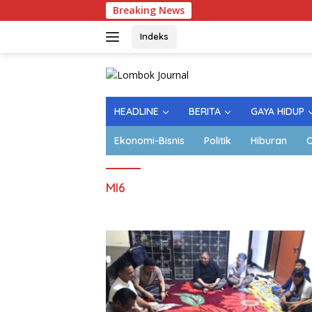
Langsung
Breaking News
Lapangan K
ke
konten
Indeks
HEADLINE
BERITA
GAYA HIDUP
Ekonomi-Bisnis
Politik
Hiburan
O
MI6