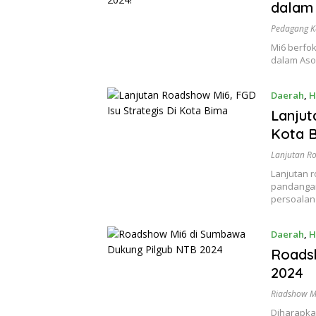
dalam 
Pedagang K
Mi6 berfo
dalam Aso
Daerah
,
H
Lanjut
Kota 
Lanjutan R
Lanjutan 
pandangan
persoalan 
Daerah
,
H
Roads
2024
Riadshow M
Diharapka