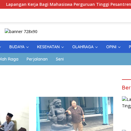
erja Bagi Mahasiswa Perguruan Tinggi Pesantren
Peri
BUDAYA
KESEHATAN
OLAHRAGA
OPINI
lah Raga
Perjalanan
Seni
Ber