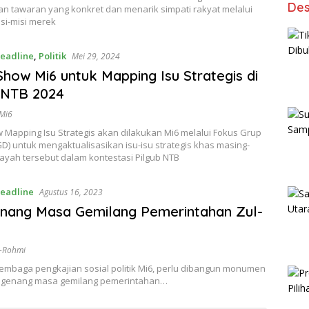
Des
n tawaran yang konkret dan menarik simpati rakyat melalui
isi-misi merek
eadline
,
Politik
Mei 29, 2024
how Mi6 untuk Mapping Isu Strategis di
 NTB 2024
Mi6
 Mapping Isu Strategis akan dilakukan Mi6 melalui Fokus Grup
GD) untuk mengaktualisasikan isu-isu strategis khas masing-
ayah tersebut dalam kontestasi Pilgub NTB
eadline
Agustus 16, 2023
nang Masa Gemilang Pemerintahan Zul-
-Rohmi
Lembaga pengkajian sosial politik Mi6, perlu dibangun monumen
ngenang masa gemilang pemerintahan…