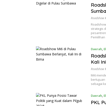
Roadsh
Sumb
Roadshow K
Roadshow k
strategis
pesantren
Pemilihan
Daerah
,
E
Roadsh
Kali In
Roadshow 
Mi6 mende
bertujuan
sebagai k
Daerah
,
E
PKL Pu