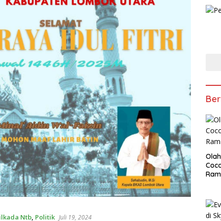
Ber
Olah
Coco
Ram
ilkada Ntb
,
Politik
Juli 19, 2024