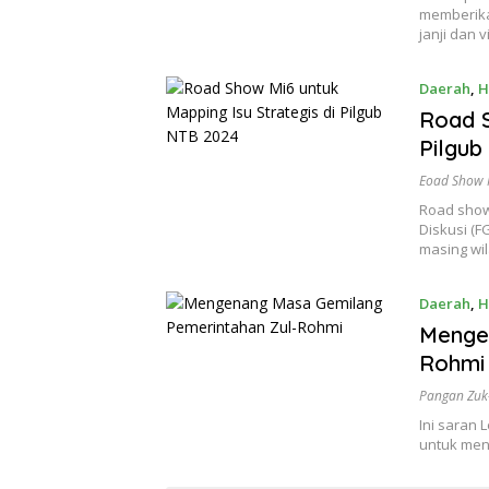
memberika
janji dan v
Daerah
,
H
Road S
Pilgub
Eoad Show 
Road show
Diskusi (F
masing wil
Daerah
,
H
Menge
Rohmi
Pangan Zuk
Ini saran 
untuk me