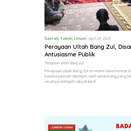
Daerah
,
Tokoh
,
Umum
April 26, 2025
Perayaan Ultah Bang Zul, Dis
Antusiasme Publik
Perayaan Ultah Bang Zul
Perayaan ultah Bang Zul ini murni rasa hormat 
karena pernah dipimpin oleh seseorang yang t
rasanya menjadi rakyat kecil