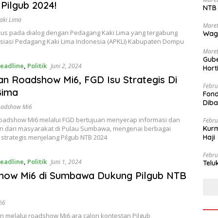
Pilgub 2024!
NTB 
aki Lima
Maret
kus pada dialog dengan Pedagang Kaki Lima yang tergabung
Wag
siasi Pedagang Kaki Lima Indonesia (APKLI) Kabupaten Dompu
Maret
Gube
eadline
,
Politik
Juni 2, 2024
Hort
an Roadshow Mi6, FGD Isu Strategis Di
Febru
Bima
Fond
Dib
oadshow Mi6
roadshow Mi6 melalui FGD bertujuan menyerap informasi dan
Febru
 dari masyarakat di Pulau Sumbawa, mengenai berbagai
Kurm
strategis menjelang Pilgub NTB 2024
Haji
Febru
eadline
,
Politik
Juni 1, 2024
Telu
how Mi6 di Sumbawa Dukung Pilgub NTB
i6
n melalui roadshow Mi6 ara calon kontestan Pilgub