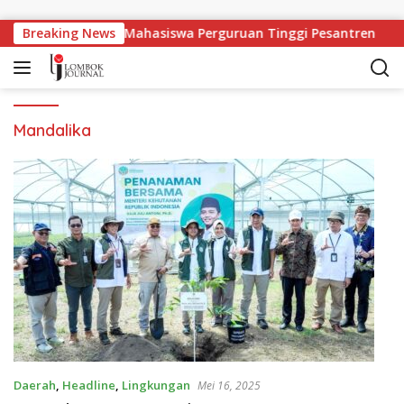
Langsung ke konten
angan Kerja Bagi Mahasiswa Perguruan Tinggi Pesantren
Breaking News
Mandalika
Daerah
,
Headline
,
Lingkungan
Mei 16, 2025