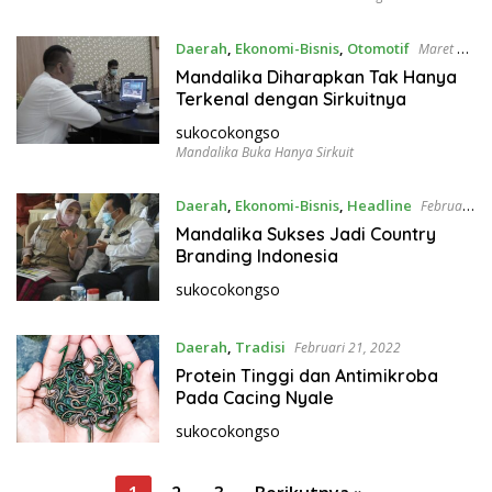
Daerah
,
Ekonomi-Bisnis
,
Otomotif
Maret 18,
2022
Mandalika Diharapkan Tak Hanya
Terkenal dengan Sirkuitnya
sukocokongso
Mandalika Buka Hanya Sirkuit
Daerah
,
Ekonomi-Bisnis
,
Headline
Februari
27, 2022
Mandalika Sukses Jadi Country
Branding Indonesia
sukocokongso
Daerah
,
Tradisi
Februari 21, 2022
Protein Tinggi dan Antimikroba
Pada Cacing Nyale
sukocokongso
P