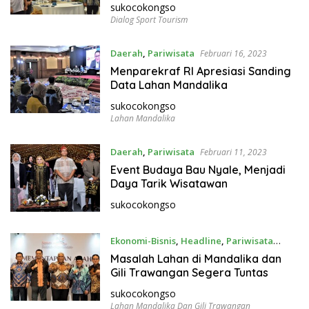
sukocokongso
Dialog Sport Tourism
Daerah
,
Pariwisata
Februari 16, 2023
Menparekraf RI Apresiasi Sanding
Data Lahan Mandalika
sukocokongso
Lahan Mandalika
Daerah
,
Pariwisata
Februari 11, 2023
Event Budaya Bau Nyale, Menjadi
Daya Tarik Wisatawan
sukocokongso
Ekonomi-Bisnis
,
Headline
,
Pariwisata
Februari 1, 2023
Masalah Lahan di Mandalika dan
Gili Trawangan Segera Tuntas
sukocokongso
Lahan Mandalika Dan Gili Trawangan