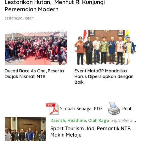
Lestarikan Hutan, Menhut RI Kunjungi
Persemaian Modern
Lestarikan Hutan
Ducati Race As One, Peserta
Event MotoGP Mandalika
Diajak Nikmati NTB
Harus Dipersiapkan dengan
Baik
Simpan Sebagai PDF
Print
Daerah
,
Headline
,
Olah Raga
September 27,
2023
Sport Tourism Jadi Pemantik NTB
Makin Melaju