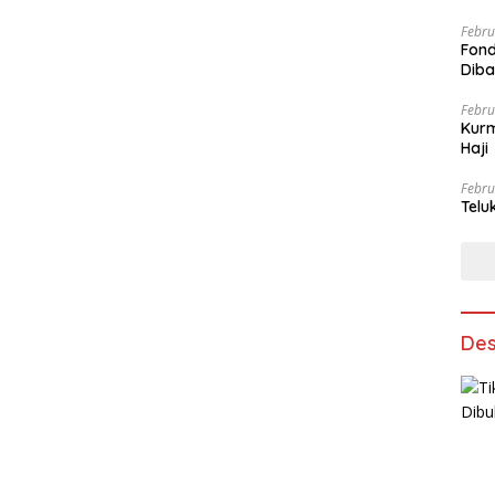
Febru
Fond
Dib
Febru
Kurm
Haji
Febru
Telu
Des