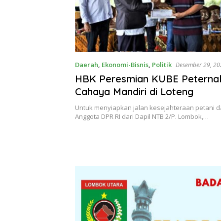
Daerah
,
Ekonomi-Bisnis
,
Politik
Desember 29, 20
HBK Peresmian KUBE Peterna
Cahaya Mandiri di Loteng
Untuk menyiapkan jalan kesejahteraan petani d
Anggota DPR RI dari Dapil NTB 2/P. Lombok,…