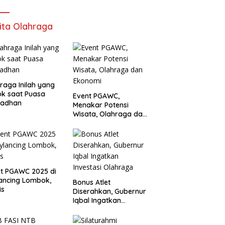
ita Olahraga
raga Inilah yang
k saat Puasa
Event PGAWC,
adhan
Menakar Potensi
Wisata, Olahraga dan
Ekonomi
t PGAWC 2025 di
ancing Lombok,
Bonus Atlet
is
Diserahkan, Gubernur
Iqbal Ingatkan
Investasi Olahraga