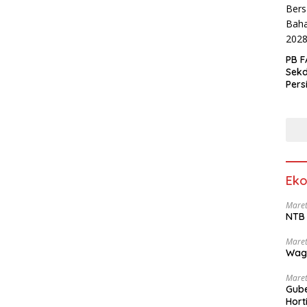
PB F
Sek
Pers
Eko
Maret
NTB 
Maret
Wag
Maret
Gube
Hort