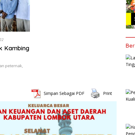
22
Ber
k Kambing
an peternak,
Simpan Sebagai PDF
Print