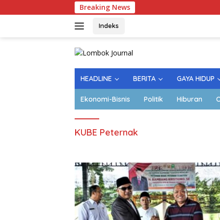
Langsung
Breaking News
Lapangan K
ke
konten
Indeks
HEADLINE
BERITA
GAYA HIDUP
Ekonomi-Bisnis
Politik
Hiburan
O
KUBE Peternak