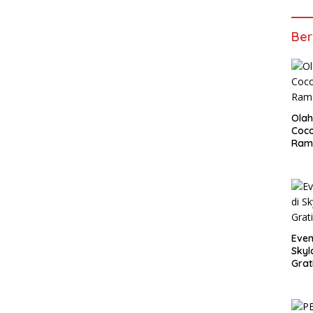
Ber
Olah
Coco
Ram
Even
Skyl
Grat