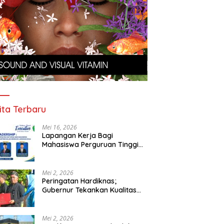
nur Iqbal Tinjau
Desa Berdaya Mengentaskan
G
erakan Penumpang di
Kemiskinan Ekstrem
P
M
Ho
ita Terbaru
Mei 16, 2026
Lapangan Kerja Bagi
Mahasiswa Perguruan Tinggi
Pesantren
Mei 2, 2026
Peringatan Hardiknas;
Gubernur Tekankan Kualitas
Pendidikan
Mei 2, 2026