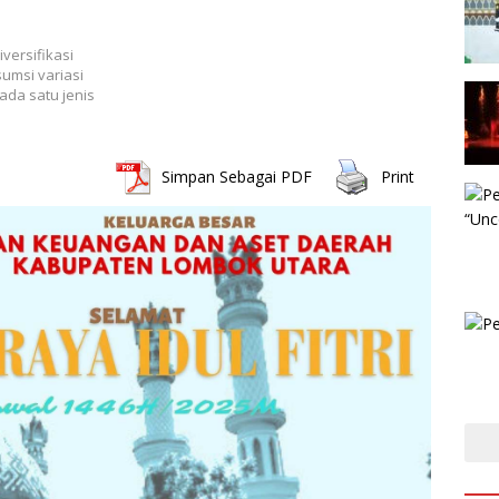
ersifikasi
msi variasi
da satu jenis
Simpan Sebagai PDF
Print