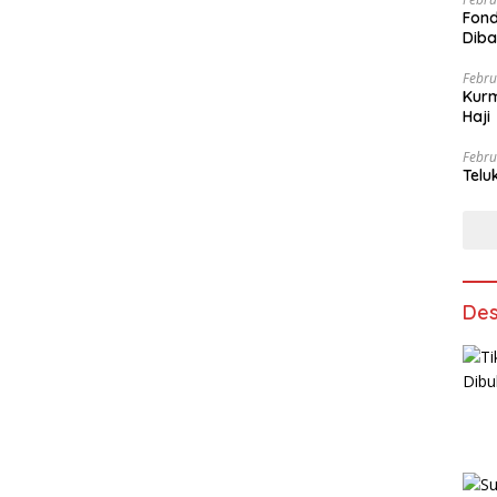
Fond
Dib
Febru
Kurm
Haji
Febru
Telu
Des