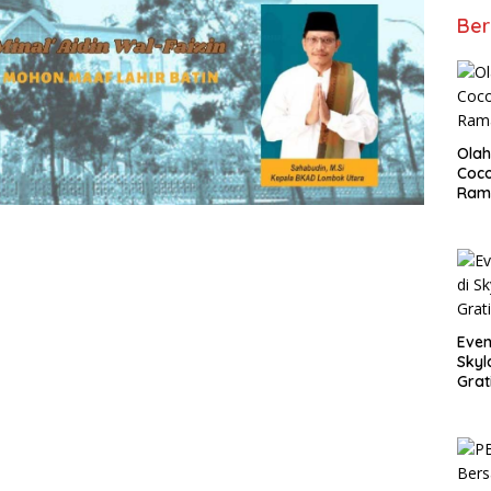
Ber
Olah
Coco
Ram
Even
Skyl
Grat