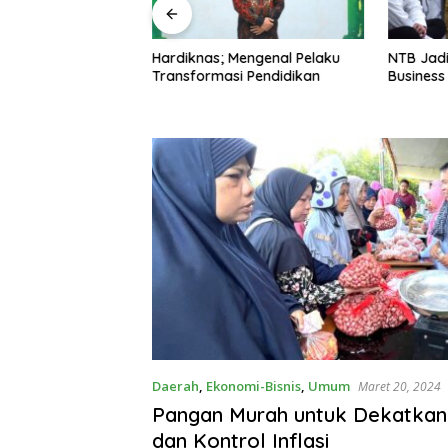
rja Bagi
Hardiknas; Mengenal Pelaku
NTB Jad
erguruan Tinggi
Transformasi Pendidikan
Business 
Daerah
,
Ekonomi-Bisnis
,
Umum
Maret 20, 2024
Pangan Murah untuk Dekatkan
dan Kontrol Inflasi