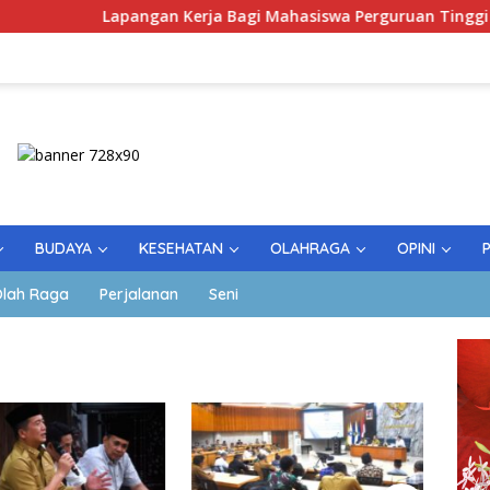
apangan Kerja Bagi Mahasiswa Perguruan Tinggi Pesantren
BUDAYA
KESEHATAN
OLAHRAGA
OPINI
lah Raga
Perjalanan
Seni