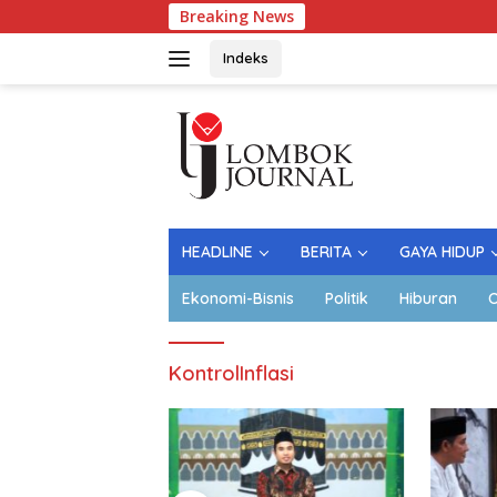
Langsung
Breaking News
L
ke
konten
Indeks
HEADLINE
BERITA
GAYA HIDUP
Ekonomi-Bisnis
Politik
Hiburan
O
KontrolInflasi