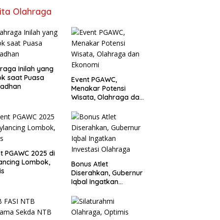
ita Olahraga
raga Inilah yang
k saat Puasa
Event PGAWC,
adhan
Menakar Potensi
Wisata, Olahraga dan
Ekonomi
t PGAWC 2025 di
ancing Lombok,
Bonus Atlet
is
Diserahkan, Gubernur
Iqbal Ingatkan
Investasi Olahraga