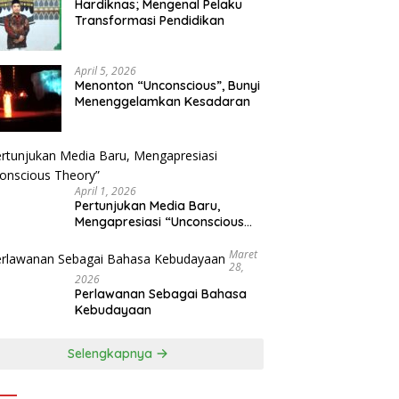
Hardiknas; Mengenal Pelaku
Transformasi Pendidikan
April 5, 2026
Menonton “Unconscious”, Bunyi
Menenggelamkan Kesadaran
April 1, 2026
Pertunjukan Media Baru,
Mengapresiasi “Unconscious
Theory”
Maret
28,
2026
Perlawanan Sebagai Bahasa
Kebudayaan
Selengkapnya