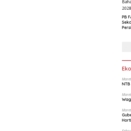
PB F
Sek
Pers
Eko
Maret
NTB 
Maret
Wag
Maret
Gube
Hort
Febru