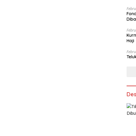
Febru
Fond
Dib
Febru
Kurm
Haji
Febru
Telu
Des