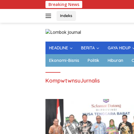
Langsung
Breaking News
Lapangan
ke
konten
Indeks
HEADLINE
BERITA
GAYA HIDUP
Ekonomi-Bisnis
Politik
Hiburan
O
KompwtwnsuJurnalis