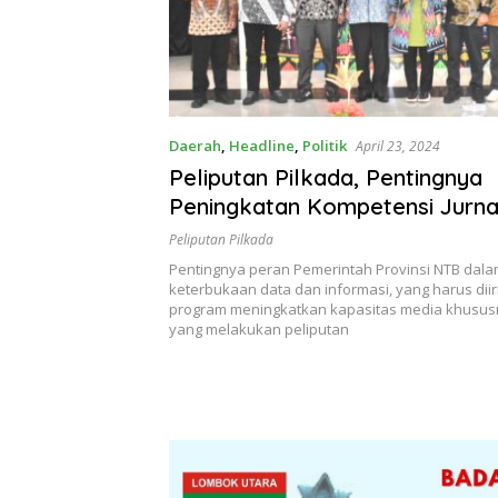
Daerah
,
Headline
,
Politik
April 23, 2024
Peliputan Pilkada, Pentingnya
Peningkatan Kompetensi Jurna
Peliputan Pilkada
Pentingnya peran Pemerintah Provinsi NTB da
keterbukaan data dan informasi, yang harus dii
program meningkatkan kapasitas media khususny
yang melakukan peliputan