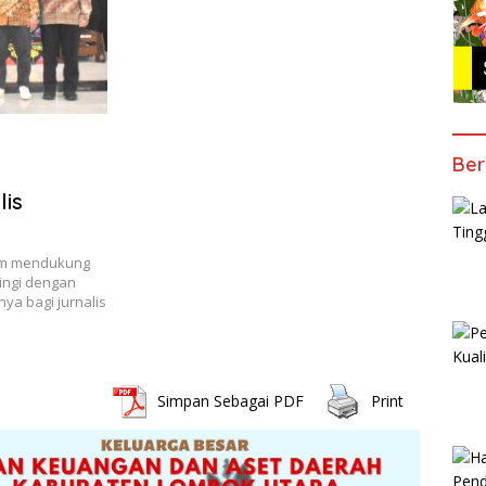
Ber
lis
lam mendukung
ringi dengan
a bagi jurnalis
Simpan Sebagai PDF
Print