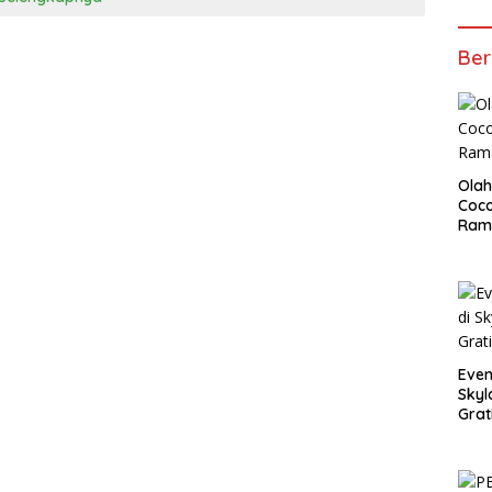
Ber
Olah
Coco
Ram
Even
Skyl
Grat