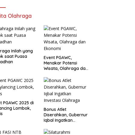
ita Olahraga
raga Inilah yang
k saat Puasa
Event PGAWC,
adhan
Menakar Potensi
Wisata, Olahraga dan
Ekonomi
t PGAWC 2025 di
ancing Lombok,
Bonus Atlet
is
Diserahkan, Gubernur
Iqbal Ingatkan
Investasi Olahraga