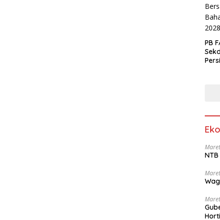
PB F
Sek
Pers
Eko
Maret
NTB 
Maret
Wag
Maret
Gube
Hort