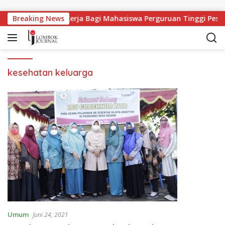
Langsung ke konten
Breaking News
Lapangan Kerja Bagi Mahasiswa Perguruan Tinggi Pesan
kesehatan keluarga
Umum
Juni 24, 2021