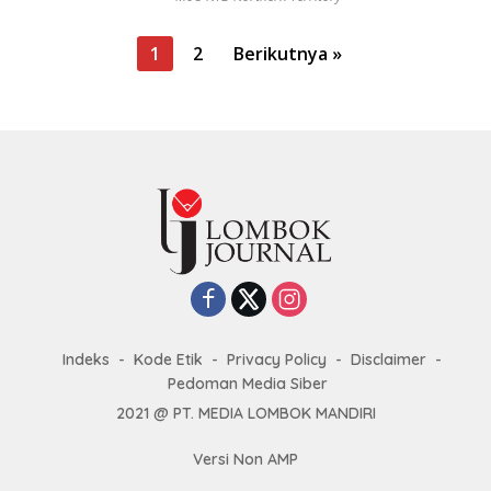
P
1
2
Berikutnya »
a
g
i
n
a
s
i
p
o
s
Indeks
Kode Etik
Privacy Policy
Disclaimer
Pedoman Media Siber
2021 @ PT. MEDIA LOMBOK MANDIRI
Versi Non AMP