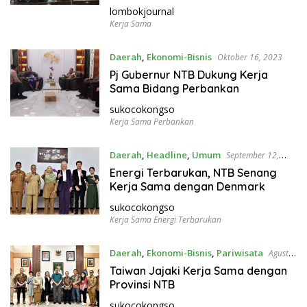
Sama
lombokjournal
Kerja Sama
Daerah
,
Ekonomi-Bisnis
Oktober 16, 2023
Pj Gubernur NTB Dukung Kerja
Sama Bidang Perbankan
sukocokongso
Kerja Sama Perbankan
Daerah
,
Headline
,
Umum
September 12,
2023
Energi Terbarukan, NTB Senang
Kerja Sama dengan Denmark
sukocokongso
Kerja Sama Energi Terbarukan
Daerah
,
Ekonomi-Bisnis
,
Pariwisata
Agustus
28, 2023
Taiwan Jajaki Kerja Sama dengan
Provinsi NTB
sukocokongso