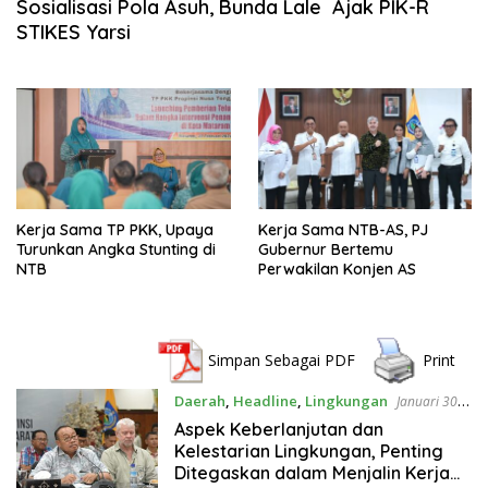
Sosialisasi Pola Asuh, Bunda Lale Ajak PIK-R
STIKES Yarsi
Kerja Sama TP PKK, Upaya
Kerja Sama NTB-AS, PJ
Turunkan Angka Stunting di
Gubernur Bertemu
NTB
Perwakilan Konjen AS
Simpan Sebagai PDF
Print
Daerah
,
Headline
,
Lingkungan
Januari 30,
2024
Aspek Keberlanjutan dan
Kelestarian Lingkungan, Penting
Ditegaskan dalam Menjalin Kerja