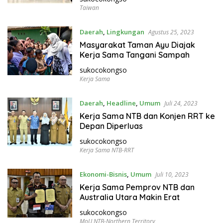
Taiwan
Daerah
,
Lingkungan
Agustus 25, 2023
Masyarakat Taman Ayu Diajak
Kerja Sama Tangani Sampah
sukocokongso
Kerja Sama
Daerah
,
Headline
,
Umum
Juli 24, 2023
Kerja Sama NTB dan Konjen RRT ke
Depan Diperluas
sukocokongso
Kerja Sama NTB-RRT
Ekonomi-Bisnis
,
Umum
Juli 10, 2023
Kerja Sama Pemprov NTB dan
Australia Utara Makin Erat
sukocokongso
MoU NTB-Northern Territory