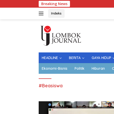
Langsung
Breaking News
Lapangan Ker
ke
konten
Indeks
HEADLINE
BERITA
GAYA HIDUP
Ekonomi-Bisnis
Politik
Hiburan
O
#Beasiswa