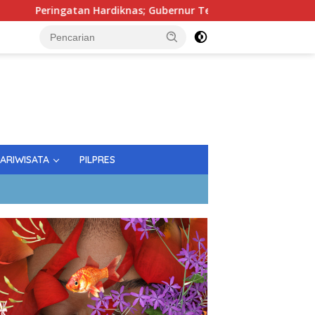
atan Hardiknas; Gubernur Tekankan Kualitas Pendidikan
PARIWISATA
PILPRES