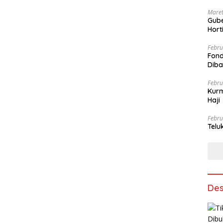
Maret
Gube
Hort
Febru
Fond
Dib
Febru
Kurm
Haji
Febru
Telu
Des