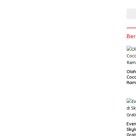
Ber
Olah
Coco
Ram
Even
Skyl
Grat