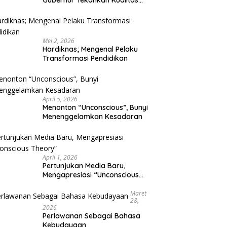
Gubernur Tekankan Kualitas
Pendidikan
Mei 2, 2026
Hardiknas; Mengenal Pelaku
Transformasi Pendidikan
April 5, 2026
Menonton “Unconscious”, Bunyi
Menenggelamkan Kesadaran
April 1, 2026
Pertunjukan Media Baru,
Mengapresiasi “Unconscious
Theory”
Maret
28,
2026
Perlawanan Sebagai Bahasa
Kebudayaan