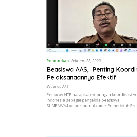
Pendidikan
Februari 28, 2023
Beasiswa AAS, Penting Koordi
Pelaksanaannya Efektif
Beasiswa AAS
Pemprov NTB harapkan hubungan koordinasi Au
Indonesia sebagai pengelola beasiswa
SUMBAWA.LombokJournal.com ~ Pemerintah Pro