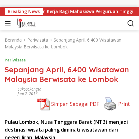
Langsung ke konten
Breaking News
Lapangan Kerja Bagi Mahasiswa Perguruan Tinggi Pes
Beranda
Pariwisata
Sepanjang April, 6.400 Wisatawan
Malaysia Berwisata ke Lombok
Pariwisata
Sepanjang April, 6.400 Wisatawan
Malaysia Berwisata ke Lombok
Sukocokongso
Juni 2, 2017
Simpan Sebagai PDF
Print
Pulau Lombok, Nusa Tenggara Barat (NTB) menjadi
destinasi wisata paling diminati wisatawan dari
negeri Jiran, Malaysia.