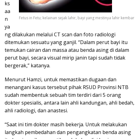
ks
aa
Fetus in Fetu; kelainan sejak lahir, bayi yang mestinya lahir kembar
n
ya
ng dilakukan melalui CT scan dan foto radiologi
ditemukan sesuatu yang ganjil. “Dalam perut bayi itu
temukan cairan dan massa atau benda asing di dalam
perut bayi, secara visual mirip janin tapi sudah tidak
bergerak,” katanya.
Menurut Hamzi, untuk memastikan dugaan dan
menangani kasus tersebut pihak RSUD Provinsi NTB
sudah membentuk sebuah tim terdiri dari 5 orang
dokter spesialis, antara lain ahli kandungan, ahli bedah,
ahli radiologi, dan anastesi.
“Saat ini tim dokter masih bekerja. Untuk melakukan
langkah pembedahan dan pengangkatan benda asing