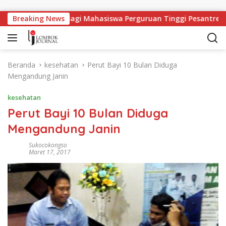
Langsung ke konten
angan Kerja Bagi Mahasiswa Perguruan Tinggi Pesantren
Breaking News
Beranda
kesehatan
Perut Bayi 10 Bulan Diduga
Mengandung Janin
kesehatan
Perut Bayi 10 Bulan Diduga
Mengandung Janin
Sukocokongso
Maret 17, 2017