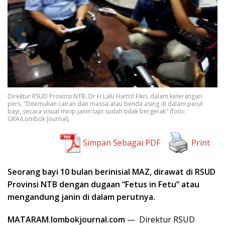
Direktur RSUD Provinsi NTB, Dr H Lalu Hamzi Fikri, dalam keterangan
pers. "Ditemukan cairan dan massa atau benda asing di dalam perut
bayi, secara visual mirip janin tapi sudah tidak bergerak" (foto:
GRA/Lombok Journal),
Simpan Sebagai PDF
Print
Seorang bayi 10 bulan berinisial MAZ, dirawat di RSUD
Provinsi NTB dengan dugaan “Fetus in Fetu” atau
mengandung janin di dalam perutnya.
MATARAM.lombokjournal.com
— Direktur RSUD