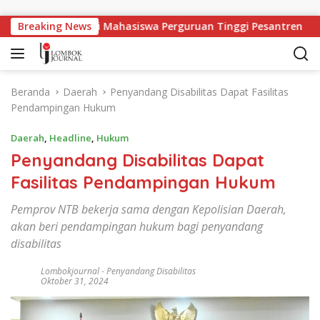
Langsung ke konten
an Kerja Bagi Mahasiswa Perguruan Tinggi Pesantren
Breaking News
Beranda
Daerah
Penyandang Disabilitas Dapat Fasilitas
Pendampingan Hukum
Daerah
,
Headline
,
Hukum
Penyandang Disabilitas Dapat
Fasilitas Pendampingan Hukum
Pemprov NTB bekerja sama dengan Kepolisian Daerah,
akan beri pendampingan hukum bagi penyandang
disabilitas
Lombokjournal
-
Penyandang Disabilitas
Oktober 31, 2024