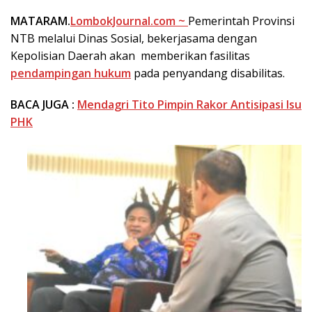
MATARAM.
LombokJournal.com ~
Pemerintah Provinsi
NTB melalui Dinas Sosial, bekerjasama dengan
Kepolisian Daerah akan memberikan fasilitas
pendampingan hukum
pada penyandang disabilitas.
BACA JUGA :
Mendagri Tito Pimpin Rakor Antisipasi Isu
PHK