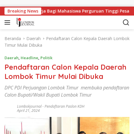
Langsung ke konten
Lapangan Kerja Bagi Mahasiswa Perguruan Tinggi Pesantren
Breaking News
Beranda
Daerah
Pendaftaran Calon Kepala Daerah Lombok
Timur Mulai Dibuka
Daerah
,
Headline
,
Politik
Pendaftaran Calon Kepala Daerah
Lombok Timur Mulai Dibuka
DPC PDI Perjuangan Lombok Timur membuka pendaftaran
Calon Bupati/Wakil Bupati Lombok Timur
Lombokjournal
-
Pendaftaran Paslon KDH
April 21, 2024