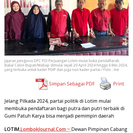
Jajaran pengurus DPC PDI Perjuangan Lotim mulai buka pendaftarab
Bakal Calon Bupati/Wabup dimulai sejak 20 April 2024 hingga 6 Mei 2024,
yang terbuka untuk kader PDIP dan juga non kader partai / Foto : me
Simpan Sebagai PDF
Print
Jelang Pilkada 2024, partai politik di Lotim mulai
membuka pendaftaran bagi putra dan putri terbaik di
Gumi Patuh Karya bisa menjadi pemimpin daerah
LOTIM
.LombokJournal.Com ~
Dewan Pimpinan Cabang