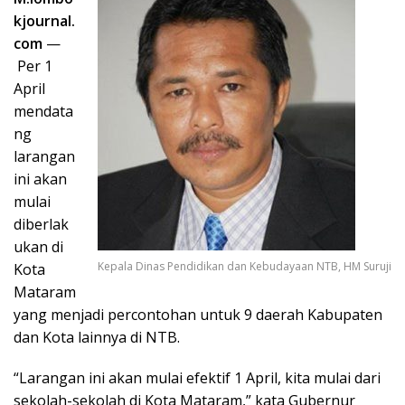
kjournal.
com
—
Per 1
April
mendata
ng
larangan
ini akan
mulai
diberlak
ukan di
Kepala Dinas Pendidikan dan Kebudayaan NTB, HM Suruji
Kota
Mataram
yang menjadi percontohan untuk 9 daerah Kabupaten
dan Kota lainnya di NTB.
“Larangan ini akan mulai efektif 1 April, kita mulai dari
sekolah-sekolah di Kota Mataram,” kata Gubernur