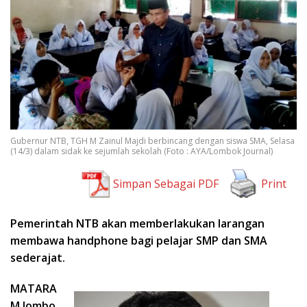
Gubernur NTB, TGH M Zainul Majdi berbincang dengan siswa SMA, Selasa
(14/3) dalam sidak ke sejumlah sekolah (Foto : AYA/Lombok Journal)
Simpan Sebagai PDF
Print
Pemerintah NTB akan memberlakukan larangan
membawa handphone bagi pelajar SMP dan SMA
sederajat.
MATARA
M.lombo