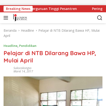
Langsung ke konten
agi Mahasiswa Perguruan Tinggi Pesantren
Breaking News
Peringatan 
Beranda
Headline
Pelajar di NTB Dilarang Bawa HP, Mulai
April
Headline
,
Pendidikan
Pelajar di NTB Dilarang Bawa HP,
Mulai April
Sukocokongso
Maret 14, 2017