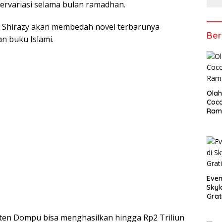
rvariasi selama bulan ramadhan.
l Shirazy akan membedah novel terbarunya
Ber
n buku Islami.
Olah
Coco
Ram
Even
Skyl
Grat
en Dompu bisa menghasilkan hingga Rp2 Triliun