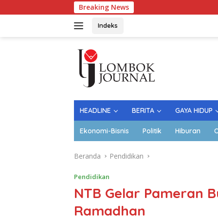
Langsung
Breaking News
ke
konten
Indeks
HEADLINE
BERITA
GAYA HIDUP
Ekonomi-Bisnis
Politik
Hiburan
O
Beranda
Pendidikan
Pendidikan
NTB Gelar Pameran B
Ramadhan