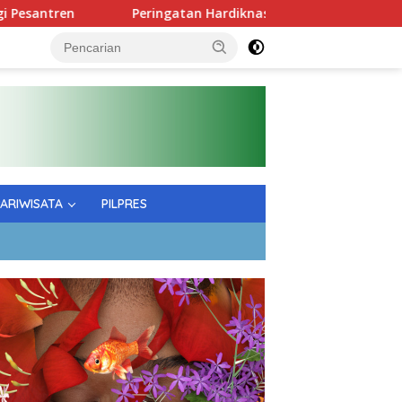
Peringatan Hardiknas; Gubernur Tekankan Kualitas Pen
PARIWISATA
PILPRES