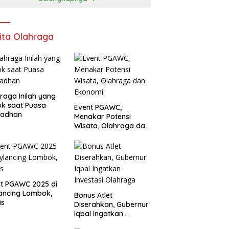
ita Olahraga
raga Inilah yang
k saat Puasa
Event PGAWC,
adhan
Menakar Potensi
Wisata, Olahraga dan
Ekonomi
t PGAWC 2025 di
ancing Lombok,
Bonus Atlet
is
Diserahkan, Gubernur
Iqbal Ingatkan
Investasi Olahraga