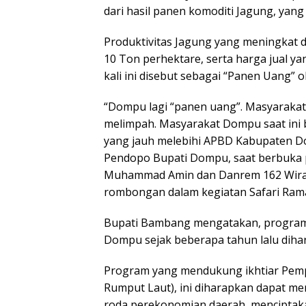
dari hasil panen komoditi Jagung, yang
Produktivitas Jagung yang meningkat da
10 Ton perhektare, serta harga jual ya
kali ini disebut sebagai “Panen Uang”
“Dompu lagi “panen uang”. Masyaraka
melimpah. Masyarakat Dompu saat ini b
yang jauh melebihi APBD Kabupaten Do
Pendopo Bupati Dompu, saat berbuka 
Muhammad Amin dan Danrem 162 Wirabh
rombongan dalam kegiatan Safari Ram
Bupati Bambang mengatakan, program
Dompu sejak beberapa tahun lalu dih
Program yang mendukung ikhtiar Pempr
Rumput Laut), ini diharapkan dapat 
roda perekonomian daerah, menciptakan 