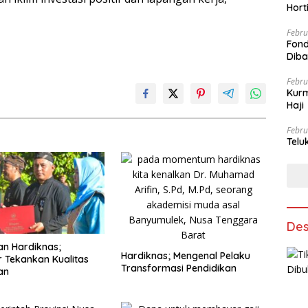
Hort
Febru
Fond
Dib
Febru
Kurm
Haji
Febru
Telu
Des
an Hardiknas;
Hardiknas; Mengenal Pelaku
 Tekankan Kualitas
Transformasi Pendidikan
an