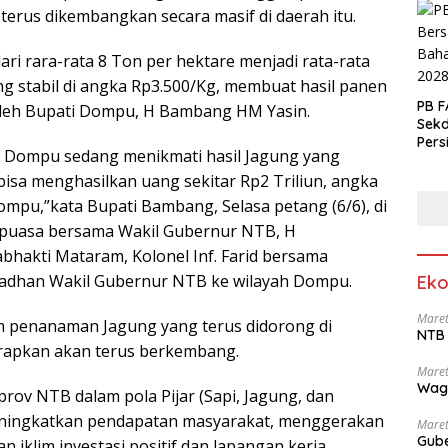
 terus dikembangkan secara masif di daerah itu.
ri rara-rata 8 Ton per hektare menjadi rata-rata
ng stabil di angka Rp3.500/Kg, membuat hasil panen
PB F
 oleh Bupati Dompu, H Bambang HM Yasin.
Sek
Pers
t Dompu sedang menikmati hasil Jagung yang
isa menghasilkan uang sekitar Rp2 Triliun, angka
mpu,”kata Bupati Bambang, Selasa petang (6/6), di
puasa bersama Wakil Gubernur NTB, H
akti Mataram, Kolonel Inf. Farid bersama
adhan Wakil Gubernur NTB ke wilayah Dompu.
Eko
Maret
 penanaman Jagung yang terus didorong di
NTB 
arapkan akan terus berkembang.
Maret
Wag
ov NTB dalam pola Pijar (Sapi, Jagung, dan
meningkatkan pendapatan masyarakat, menggerakan
Maret
Gube
iklim investasi positif dan lapangan kerja,