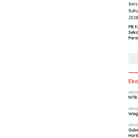
PB F
Sek
Pers
Eko
Maret
NTB 
Maret
Wag
Maret
Gube
Hort