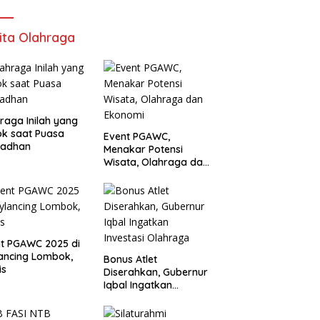
ita Olahraga
raga Inilah yang
k saat Puasa
Event PGAWC,
adhan
Menakar Potensi
Wisata, Olahraga dan
Ekonomi
t PGAWC 2025 di
ancing Lombok,
Bonus Atlet
is
Diserahkan, Gubernur
Iqbal Ingatkan
Investasi Olahraga