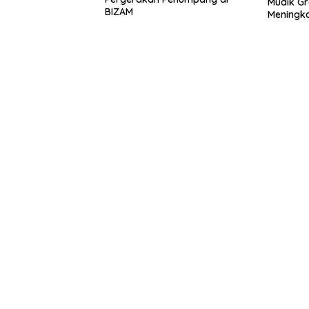
Mudik Gr
BIZAM
Meningka