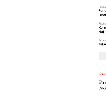
Febru
Fond
Dib
Febru
Kurm
Haji
Febru
Telu
Des