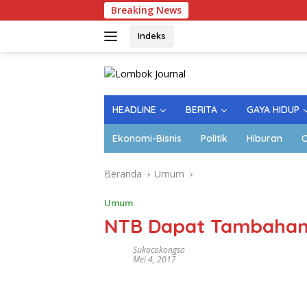
Langsung
Breaking News
ke
konten
Indeks
HEADLINE
BERITA
GAYA HIDUP
Ekonomi-Bisnis
Politik
Hiburan
O
Beranda
Umum
Umum
NTB Dapat Tambahan 
Sukocokongso
Mei 4, 2017