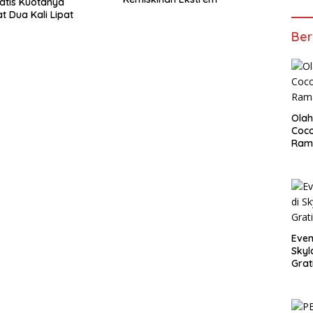
atis Kuotanya
t Dua Kali Lipat
Ber
Olah
Coco
Ram
Even
Skyl
Grat