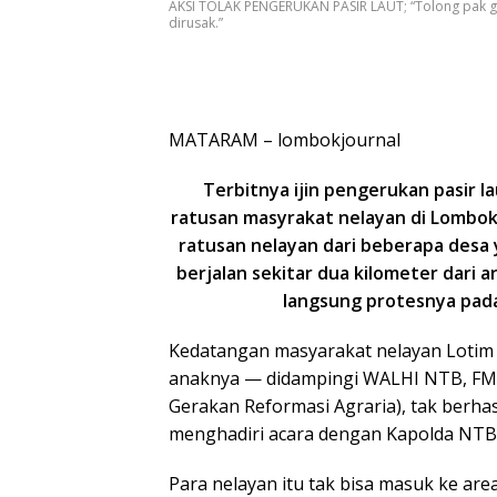
AKSI TOLAK PENGERUKAN PASIR LAUT; “Tolong pak g
dirusak.”
MATARAM – lombokjournal
Terbitnya ijin pengerukan pasir 
ratusan masyrakat nelayan di Lombok T
ratusan nelayan dari beberapa desa
berjalan sekitar dua kilometer dari
langsung protesnya pada
Kedatangan masyarakat nelayan Lotim i
anaknya — didampingi WALHI NTB, FMN
Gerakan Reformasi Agraria), tak berh
menghadiri acara dengan Kapolda NTB
Para nelayan itu tak bisa masuk ke are