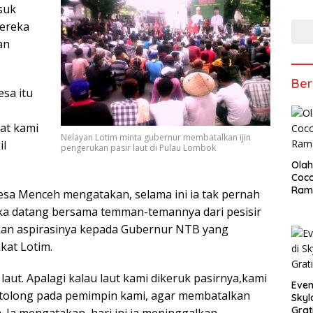
suk
Mereka
an
Ber
esa itu
at kami
Nelayan Lotim minta gubernur membatalkan ijin
il
pengerukan pasir laut di Pulau Lombok
Olah
Coco
Ram
sa Menceh mengatakan, selama ini ia tak pernah
ka datang bersama temman-temannya dari pesisir
an aspirasinya kepada Gubernur NTB yang
kat Lotim.
 laut. Apalagi kalau laut kami dikeruk pasirnya,kami
Even
a tolong pada pemimpin kami, agar membatalkan
Skyl
Grat
. Ia mengatakan, hari ini ia meninggalkan