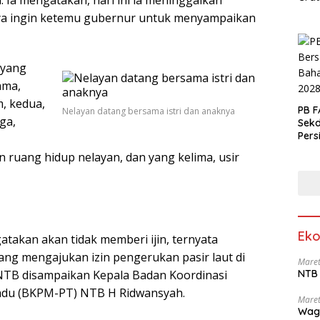
nya ingin ketemu gubernur untuk menyampaikan
 yang
ama,
m, kedua,
PB F
Nelayan datang bersama istri dan anaknya
ga,
Sek
Pers
 ruang hidup nelayan, dan yang kelima, usir
Eko
akan akan tidak memberi ijin, ternyata
ang mengajukan izin pengerukan pasir laut di
Maret
TB disampaikan Kepala Badan Koordinasi
NTB 
adu (BKPM-PT) NTB H Ridwansyah.
Maret
Wag