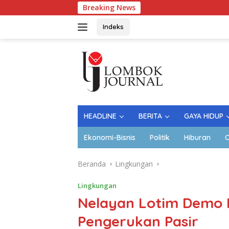
Langsung
Breaking News
ke
konten
Indeks
HEADLINE
BERITA
GAYA HIDUP
Ekonomi-Bisnis
Politik
Hiburan
O
Beranda
Lingkungan
Lingkungan
Nelayan Lotim Demo 
Pengerukan Pasir