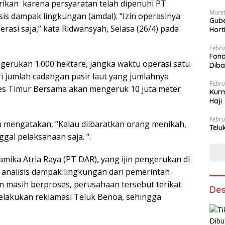
erikan karena persyaratan telah dipenuhi PT
Maret
is dampak lingkungan (amdal). “Izin operasinya
Gube
asi saja,” kata Ridwansyah, Selasa (26/4) pada
Hort
Febru
Fond
ngerukan 1.000 hektare, jangka waktu operasi satu
Dib
i jumlah cadangan pasir laut yang jumlahnya
Febru
ses Timur Bersama akan mengeruk 10 juta meter
Kurm
Haji
Febru
u mengatakan, “Kalau diibaratkan orang menikah,
Telu
gal pelaksanaan saja. “.
amika Atria Raya (PT DAR), yang ijin pengerukan di
 analisis dampak lingkungan dari pemerintah
m masih berproses, perusahaan tersebut terikat
Des
lakukan reklamasi Teluk Benoa, sehingga