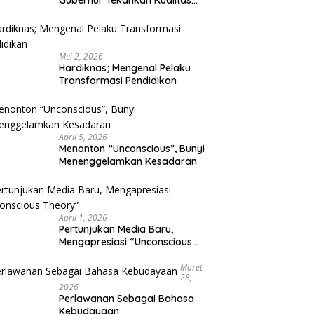
Gubernur Tekankan Kualitas
Pendidikan
Mei 2, 2026
Hardiknas; Mengenal Pelaku
Transformasi Pendidikan
April 5, 2026
Menonton “Unconscious”, Bunyi
Menenggelamkan Kesadaran
April 1, 2026
Pertunjukan Media Baru,
Mengapresiasi “Unconscious
Theory”
Maret
28,
2026
Perlawanan Sebagai Bahasa
Kebudayaan