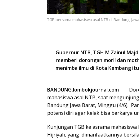
TGB bersama mahasiswa asal NTB di Bandung, Jawa
Gubernur NTB, TGH M Zainul Majdi
memberi dorongan moril dan motiv
menimba ilmu di Kota Kembang itu
BANDUNG.lombokjournal.com —
Doron
mahasiswa asal NTB, saat mengunjungi
Bandung Jawa Barat, Minggu (4/6). Pa
potensi diri agar kelak bisa berkarya
Kunjungan TGB ke asrama mahasiswa 
Hijriyah, yang dimanfaatkannya bersil