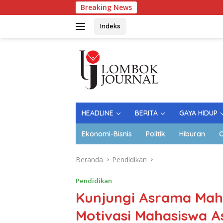
Langsung
Breaking News
La
ke
konten
Indeks
HEADLINE
BERITA
GAYA HIDUP
Ekonomi-Bisnis
Politik
Hiburan
O
Beranda
Pendidikan
Pendidikan
Kunjungi Asrama Mah
Motivasi Mahasiswa A