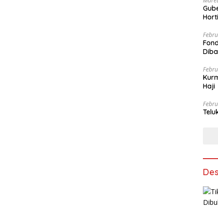
Maret
Gube
Hort
Febru
Fond
Dib
Febru
Kurm
Haji
Febru
Telu
Des