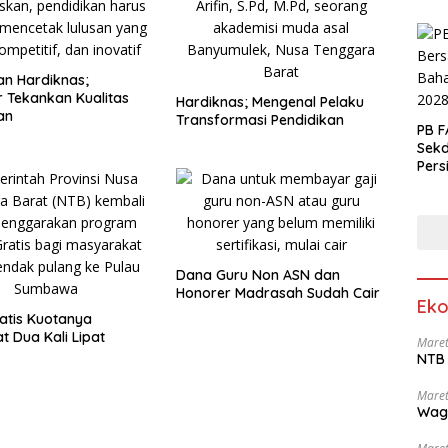
an Hardiknas;
 Tekankan Kualitas
Hardiknas; Mengenal Pelaku
an
Transformasi Pendidikan
PB F
Sek
Pers
Dana Guru Non ASN dan
Honorer Madrasah Sudah Cair
Eko
atis Kuotanya
t Dua Kali Lipat
Maret
NTB 
Maret
Wag