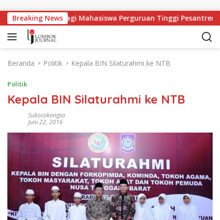
Langsung ke konten
pangan Kerja Bagi Mahasiswa Perguruan Tinggi Pesantren
Breaking News
Beranda
Politik
Kepala BIN Silaturahmi ke NTB
Politik
Kepala BIN Silaturahmi ke NTB
Sukocokongso
Juni 22, 2016