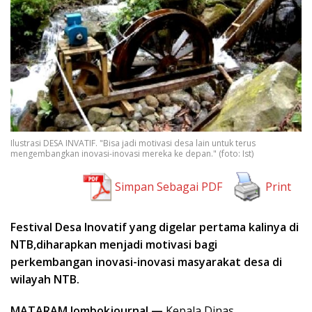
Ilustrasi DESA INVATIF. "Bisa jadi motivasi desa lain untuk terus
mengembangkan inovasi-inovasi mereka ke depan." (foto: Ist)
Simpan Sebagai PDF
Print
Festival Desa Inovatif yang digelar pertama kalinya di
NTB,diharapkan menjadi motivasi bagi
perkembangan inovasi-inovasi masyarakat desa di
wilayah NTB.
MATARAM.lombokjournal —
Kepala Dinas