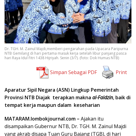
Dr. TGH. M. Zainul Majdi,memberi pengarahan pada Upacara Paripurna
NTB Gemilang di hari pertama masuk kerja setelah libur panjang pasca
hari Raya Idul Fitri 1438 Hijriyah. Senin (3/7). (foto: Dok Humas NTB)
Simpan Sebagai PDF
Print
Aparatur Sipil Negara (ASN) Lingkup Pemerintah
Provinsi NTB Diajak terapkan makna
al-Faidzin
, baik di
tempat kerja maupun dalam keseharian
MATARAM.lombokjournal.com –
Ajakan itu
disampaikan Gubernur NTB, Dr. TGH. M. Zainul Majdi
yang akrab disapa Tuan Guru Bajang (TGB), di hari