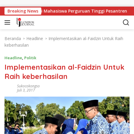
Langsung ke konten
ngan Kerja Bagi Mahasiswa Perguruan Tinggi Pesantren
Breaking News
Beranda
Headline
Implementasikan al-Faidzin Untuk Raih
keberhasilan
Headline
,
Politik
Implementasikan al-Faidzin Untuk
Raih keberhasilan
Sukocokongso
Juli 3, 2017