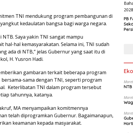
mitmen TNI mendukung program pembangunan di
PB F
nyangkut kedaulatan bangsa bagi warga negara.
Sek
Pers
di NTB. Saya yakin TNI sangat mampu
it hal-hal kemasyarakatan. Selama ini, TNI sudah
 ada di NTB,” jelas Gubernur yang saat itu di
ol, H. Yusron Hadi.
Eko
mberikan gambaran terkait beberapa program
 bersama-sama dengan TNI, seperti program
Maret
l. Keterlibatan TNI dalam program tersebut
NTB 
iap tahunnya, katanya.
Maret
Wag
d Makruf, MA menyampaikan komitmennya
Maret
n telah diprogramkan Gubernur. Bagaimanapun,
Gube
ikan keamanan kepada masyarakat.
Hort