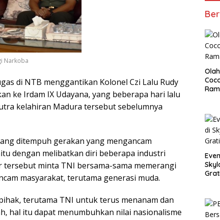
Ber
i Narkoba
Olah
Coco
tugas di NTB menggantikan Kolonel Czi Lalu Rudy
Ram
kan ke Irdam IX Udayana, yang beberapa hari lalu
 Putra kelahiran Madura tersebut sebelumnya
a yang ditempuh gerakan yang mengancam
aitu dengan melibatkan diri beberapa industri
Even
ir tersebut minta TNI bersama-sama memerangi
Skyl
Grat
ncam masyarakat, terutama generasi muda.
a pihak, terutama TNI untuk terus menanam dan
h, hal itu dapat menumbuhkan nilai nasionalisme