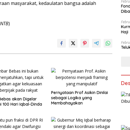
Febru
raan masyarakat, kedaulatan bangsa adalah
Fond
Dib
Febru
 NTB
)
Kurm
Haji
Febru
Telu
Des
Pernyataan Prof Asikin Dinilai
sebagai Logika yang
ebas akan Digelar
Membahayakan
 100 Hari Iqbal-Dinda