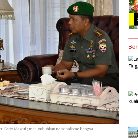
Ber
tri Farid Makruf ; menumbuhkan nasionalisme bangsa