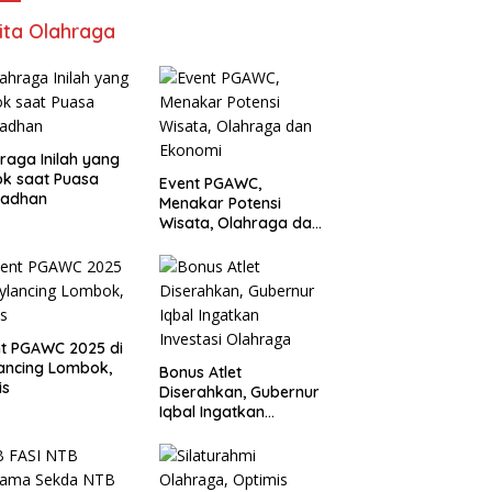
ita Olahraga
raga Inilah yang
k saat Puasa
Event PGAWC,
adhan
Menakar Potensi
Wisata, Olahraga dan
Ekonomi
t PGAWC 2025 di
ancing Lombok,
Bonus Atlet
is
Diserahkan, Gubernur
Iqbal Ingatkan
Investasi Olahraga