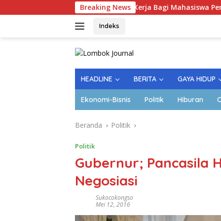
Langsung
Lapangan Kerja Bagi Mahasiswa Perguruan Tinggi 
Breaking News
ke
konten
Indeks
HEADLINE
BERITA
GAYA HIDUP
Ekonomi-Bisnis
Politik
Hiburan
O
Beranda
Politik
Politik
Gubernur; Pancasila 
Negosiasi
Sukocokongso
Mei 12, 2016